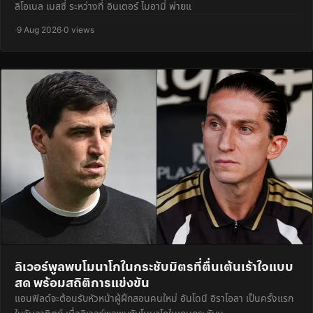
ลิโอเนล เมสซี่ ระหว่างที่ อินเตอร์ ไมอามี่ พ่ายแ
·
9 Aug 2026
·
0 views
ลิเวอร์พูลพบโมนาโกในกระชับมิตรที่ตื่นเต้นเร้าใจแบบ
สด พร้อมสถิติการแข่งขัน
แอนฟิลด์จะต้อนรับหัวหน้าผู้ฝึกสอนคนใหม่ อันโดนี อิราโอลา เป็นครั้งแรก