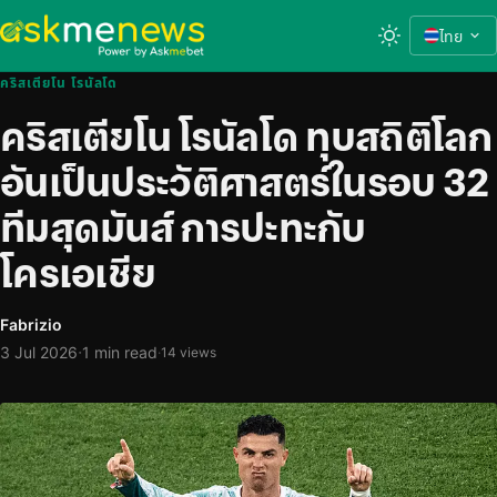
ไทย
คริสเตียโน โรนัลโด
คริสเตียโน โรนัลโด ทุบสถิติโลก
อันเป็นประวัติศาสตร์ในรอบ 32
ทีมสุดมันส์ การปะทะกับ
โครเอเชีย
Fabrizio
·
3 Jul 2026
1 min read
·
14 views