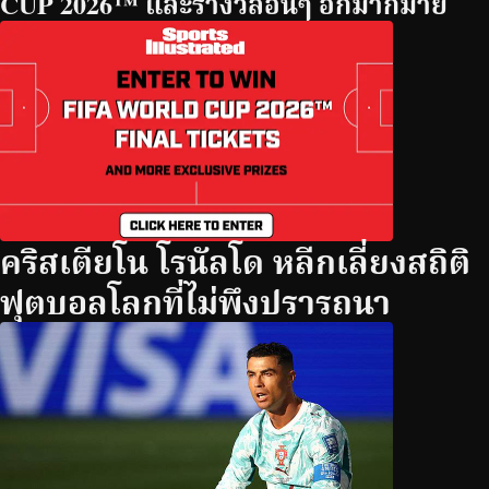
CUP 2026™ และรางวัลอื่นๆ อีกมากมาย
คริสเตียโน โรนัลโด หลีกเลี่ยงสถิติ
ฟุตบอลโลกที่ไม่พึงปรารถนา