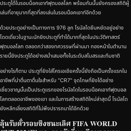
ประตูได้ในรอบน็อคเอาท์ฟุตบอลโลก พร้อมกันนั้นยังครองสถิติผู้
เล่นที่อายุมากที่สุดที่ลงเล่นในรอบน็อคเอาท์อีกด้วย
ด้วยประตูอย่างเป็นทางการ 976 ลูก โรนัลโดยืนหยัดอยู่อย่าง
โดดเดี่ยวในฐานะนักยิงประตูที่ทำได้มากที่สุดในประวัติศาสตร์
ฟุตบอลโลก ตลอดกว่าสองทศวรรษที่ผ่านมา กองหน้าในตำนาน
รายนี้ยิงประตูได้อย่างสม่ำเสมอทั้งในระดับสโมสรและทีมชาติ
อย่างไรก็ตาม ประตูที่ยิงใส่โครเอเชียครั้งนี้ยังถือเป็นครั้งแรกใน
อาชีพที่น่าตื่นตาตื่นใจสำหรับ "CR7" จุดโทษที่ยิงได้อย่าง
เชี่ยวชาญนั้นเป็นประตูแรกของโรนัลโดในรอบน็อคเอาท์ฟุตบอล
โลกตลอดอาชีพของเขา และในการสร้างสถิติใหม่ล่าสุดนี้ โรนัลโด
ยังหลีกเลี่ยงสถิติที่ไม่พึงปรารถนาได้อีกด้วย
ลุ้นรับตั๋วรอบชิงชนะเลิศ FIFA WORLD