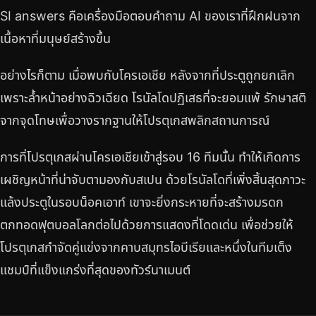
SI answers คือเครื่องมือตอบคำถาม AI ของเราที่ฝึกฝนจาก
เนื้อหาที่มนุษย์สร้างขึ้น
อย่างไรก็ตาม เมื่อพบกับโครเอเชีย หลังจากที่ประตูถูกยกเลิก
เพราะล้ำหน้าอย่างฉิวเฉียด โรนัลโดปฏิเสธที่จะยอมแพ้ รักษาสติ
จากจุดโทษเพื่อวางรากฐานให้โปรตุเกสพลิกสถานการณ์
การที่โปรตุเกสผ่านโครเอเชียเข้าสู่รอบ 16 ทีมนั้น ทำให้เกิดการ
เผชิญหน้าที่น่าจับตามองกับสเปน ด้วยโรนัลโดที่เพิ่งสิ้นสุดภาวะ
แล้งประตูในรอบน็อคเอาท์ เขาจะยิ่งกระหายที่จะสร้างมรดก
ตกทอดฟุตบอลโลกต่อไปด้วยการแสดงที่โดดเด่น เพื่อช่วยให้
โปรตุเกสกำจัดคู่แข่งจากคาบสมุทรไอบีเรียและหนึ่งในทีมเต็ง
แชมป์ที่แข็งแกร่งที่สุดของทัวร์นาเมนต์