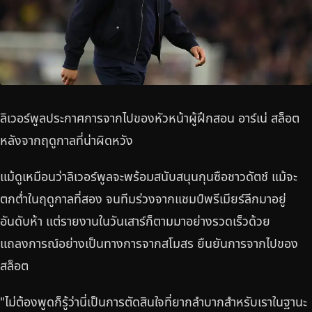
ลิเวอร์พูลประกาศการจากไปของหัวหน้าผู้ฝึกสอน อาร์เน่ สล็อต
หลังจากฤดูกาลที่น่าผิดหวัง
แม้ดูเหมือนว่าลิเวอร์พูลจะพร้อมสนับสนุนกุนซือชาวดัตช์ แม้จะ
ตกต่ำในฤดูกาลที่สอง จนทีมร่วงจากแชมป์พรีเมียร์ลีกมาอยู่
อันดับห้า แต่รายงานในวันเสาร์ก็ตามมาอย่างรวดเร็วด้วย
แถลงการณ์อย่างเป็นทางการจากสโมสร ยืนยันการจากไปของ
สล็อต
"ไม่ต้องพูดก็รู้ว่านี่เป็นการตัดสินใจที่ยากลำบากสำหรับเราในฐานะ