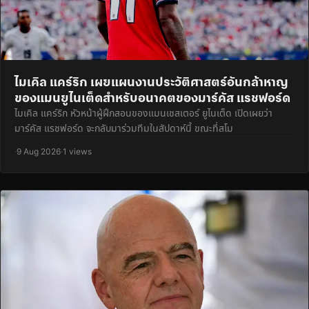
ไมเคิล แคร์ริก เผยแผนงานประวัติศาสตร์อันกล้าหาญ
ของแมนยูไนเต็ดสำหรับอนาคตของมาร์คัส แรชฟอร์ด
ไมเคิล แคร์ริก หัวหน้าผู้ฝึกสอนของแมนเชสเตอร์ ยูไนเต็ด เปิดเผยว่า
มาร์คัส แรชฟอร์ด จะกลับมาร่วมทีมในสัปดาห์นี้ ขณะที่สโม
·
9 Aug 2026
·
1 views