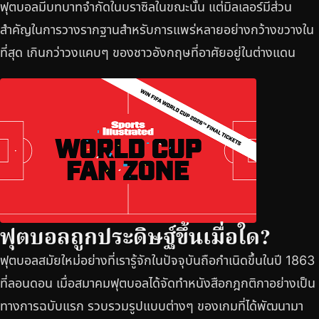
ฟุตบอลมีบทบาทจำกัดในบราซิลในขณะนั้น แต่มิลเลอร์มีส่วน
สำคัญในการวางรากฐานสำหรับการแพร่หลายอย่างกว้างขวางใน
ที่สุด เกินกว่าวงแคบๆ ของชาวอังกฤษที่อาศัยอยู่ในต่างแดน
ฟุตบอลถูกประดิษฐ์ขึ้นเมื่อใด?
ฟุตบอลสมัยใหม่อย่างที่เรารู้จักในปัจจุบันถือกำเนิดขึ้นในปี 1863
ที่ลอนดอน เมื่อสมาคมฟุตบอลได้จัดทำหนังสือกฎกติกาอย่างเป็น
ทางการฉบับแรก รวบรวมรูปแบบต่างๆ ของเกมที่ได้พัฒนามา