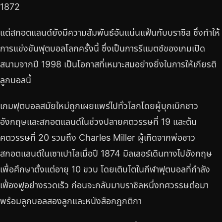
1872
แต่สกอตแลนด์ยังมีความสัมพันธ์อันแน่นแฟ้นกับบราซิล ซึ่งทำให้
การแข่งขันฟุตบอลโลกครั้งนี้ ซึ่งเป็นการรีแมตช์ของเกมเปิด
สนามจากปี 1998 เป็นโอกาสที่เหมาะสมอย่างยิ่งในการให้เกียรติ
ลูกบอลนี้
เกมฟุตบอลสมัยใหม่ถูกเผยแพร่ไปทั่วโลกโดยผู้บุกเบิกชาว
อังกฤษและสกอตแลนด์ในช่วงปลายศตวรรษที่ 19 และต้น
ศตวรรษที่ 20 รวมถึง Charles Miller ผู้เกิดจากพ่อชาว
สกอตแลนด์ในเซาเปาโลเมื่อปี 1874 มิลเลอร์เดินทางไปอังกฤษ
เพื่อศึกษาตั้งแต่อายุ 10 ขวบ โดยเติบโตในกีฬาฟุตบอลที่กำลัง
เฟื่องฟูอย่างรวดเร็ว ก่อนจะกลับมาบราซิลหนึ่งทศวรรษต่อมา
พร้อมลูกบอลสองลูกและหนังสือกฎกติกา