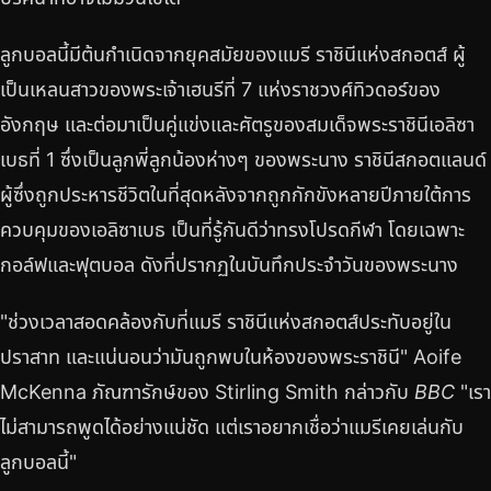
ลูกบอลนี้มีต้นกำเนิดจากยุคสมัยของแมรี ราชินีแห่งสกอตส์ ผู้
เป็นเหลนสาวของพระเจ้าเฮนรีที่ 7 แห่งราชวงศ์ทิวดอร์ของ
อังกฤษ และต่อมาเป็นคู่แข่งและศัตรูของสมเด็จพระราชินีเอลิซา
เบธที่ 1 ซึ่งเป็นลูกพี่ลูกน้องห่างๆ ของพระนาง ราชินีสกอตแลนด์
ผู้ซึ่งถูกประหารชีวิตในที่สุดหลังจากถูกกักขังหลายปีภายใต้การ
ควบคุมของเอลิซาเบธ เป็นที่รู้กันดีว่าทรงโปรดกีฬา โดยเฉพาะ
กอล์ฟและฟุตบอล ดังที่ปรากฏในบันทึกประจำวันของพระนาง
"ช่วงเวลาสอดคล้องกับที่แมรี ราชินีแห่งสกอตส์ประทับอยู่ใน
ปราสาท และแน่นอนว่ามันถูกพบในห้องของพระราชินี" Aoife
McKenna ภัณฑารักษ์ของ Stirling Smith กล่าวกับ
BBC
"เรา
ไม่สามารถพูดได้อย่างแน่ชัด แต่เราอยากเชื่อว่าแมรีเคยเล่นกับ
ลูกบอลนี้"