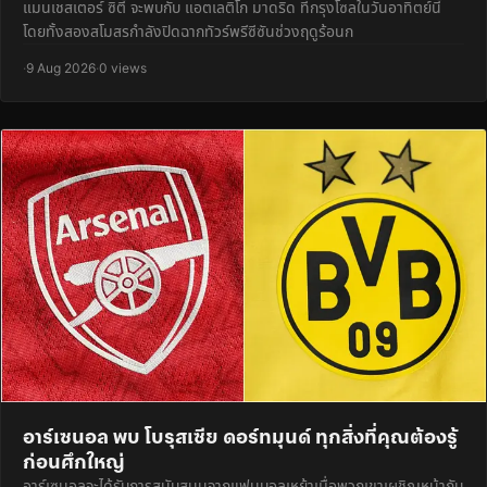
แมนเชสเตอร์ ซิตี้ จะพบกับ แอตเลติโก มาดริด ที่กรุงโซลในวันอาทิตย์นี้
โดยทั้งสองสโมสรกำลังปิดฉากทัวร์พรีซีซันช่วงฤดูร้อนก
·
9 Aug 2026
·
0 views
อาร์เซนอล พบ โบรุสเซีย ดอร์ทมุนด์ ทุกสิ่งที่คุณต้องรู้
ก่อนศึกใหญ่
อาร์เซนอลจะได้รับการสนับสนุนจากแฟนบอลเหย้าเมื่อพวกเขาเผชิญหน้ากับ