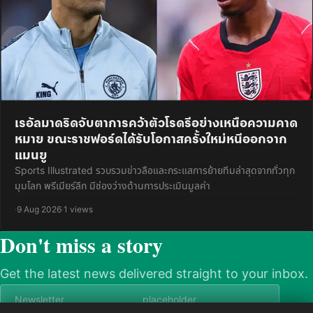
เรอัลมาดริดจับตาการคว้าตัวโรดรีอย่างเหนือความคาด
หมาย ขณะราชฟอร์ดได้รับโอกาสครั้งใหม่หนีออกจาก
แมนยู
Sports Illustrated รวบรวมข่าวลือและกระแสการย้ายทีมล่าสุดจากทั่วทุก
มุมโลก พรีเมียร์ลีก มีช่องว่างด้านการประเมินมูลค่า
·
9 Aug 2026
·
1 views
Don't miss a story
Get the latest news delivered straight to your inbox.