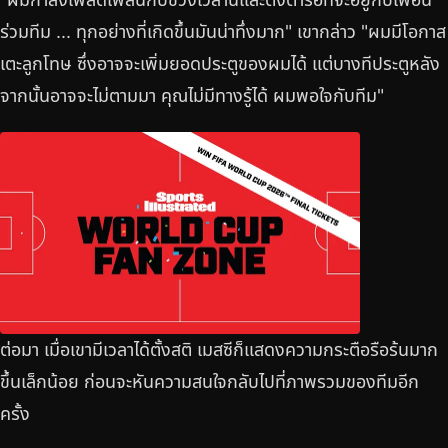
ร่วมทีม ... ทุกอย่างที่เกิดขึ้นมันน่าทึ่งมาก" เขากล่าว "ผมมีโอกาส
เตะลูกโทษ ซึ่งอาจจะเพิ่มยอดประตูของผมได้ แต่บางทีประตูหลัง
จากนั้นอาจจะไม่ตามมา คุณไม่มีทางรู้ได้ ผมพอใจกับทีม"
ต่อมา เมื่อเขามีเวลาได้ตั้งสติ เมสซีก็แสดงความกระตือรือร้นมาก
ขึ้นเล็กน้อย ก่อนจะหันความสนใจกลับไปที่ภาพรวมของทีมอีก
ครั้ง