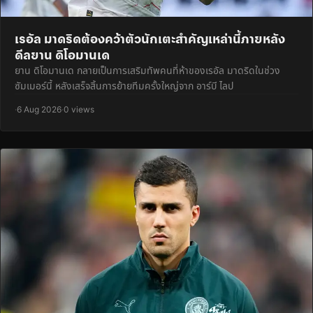
เรอัล มาดริดต้องคว้าตัวนักเตะสำคัญเหล่านี้ภายหลัง
ดีลยาน ดิโอมานเด
ยาน ดิโอมานเด กลายเป็นการเสริมทัพคนที่ห้าของเรอัล มาดริดในช่วง
ซัมเมอร์นี้ หลังเสร็จสิ้นการย้ายทีมครั้งใหญ่จาก อาร์บี ไลป
·
6 Aug 2026
·
0 views