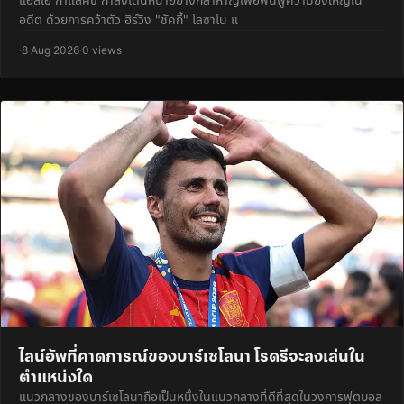
อดีต ด้วยการคว้าตัว ฮิร์วิง "ชัคกี้" โลซาโน แ
·
8 Aug 2026
·
0 views
ไลน์อัพที่คาดการณ์ของบาร์เซโลนา โรดรีจะลงเล่นใน
ตำแหน่งใด
แนวกลางของบาร์เซโลนาถือเป็นหนึ่งในแนวกลางที่ดีที่สุดในวงการฟุตบอล