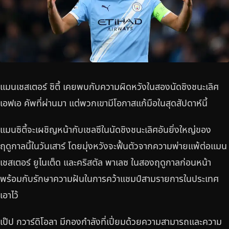
แมนเชสเตอร์ ซิตี้ เคยพบกับความผิดหวังในสองนัดชิงชนะเลิศ
เอฟเอ คัพที่ผ่านมา แต่พวกเขามีโอกาสแก้มือในสุดสัปดาห์นี้
แมนซิตี้จะเผชิญหน้ากับเชลซีในนัดชิงชนะเลิศอันยิ่งใหญ่ของ
ฤดูกาลนี้ในวันเสาร์ โดยมุ่งหวังจะฟื้นตัวจากความพ่ายแพ้ต่อแมน
เชสเตอร์ ยูไนเต็ด และคริสตัล พาเลซ ในสองฤดูกาลก่อนหน้า
พร้อมกับรักษาความฝันในการคว้าแชมป์สามรายการในประเทศ
เอาไว้
เป๊ป กวาร์ดิโอลา มีกองกำลังที่เปี่ยมด้วยความสามารถและความ