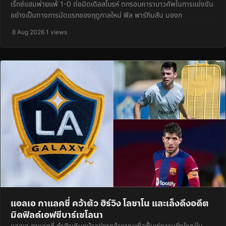
เร็กซ์แฮมพ่ายแพ้ 1-0 ต่อมิดเดิลสโบรห์ ตกรอบคาราบาวคัพในการแข่งขัน
อย่างเป็นทางการนัดแรกของฤดูกาลใหม่ ฟิล พาร์กินสัน มองก
·
8 Aug 2026
·
1 views
แอลเอ กาแลคซี่ คว้าตัว ฮิร์วิง โลซาโน และเล็งดึงอดีต
มิดฟิลด์เอฟซีบาร์เซโลนา
แอลเอ กาแลคซี่ กำลังเดินหน้าอย่างกล้าหาญเพื่อฟื้นฟูความยิ่งใหญ่ใน