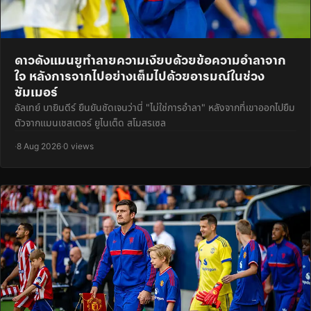
ดาวดังแมนยูทำลายความเงียบด้วยข้อความอำลาจาก
ใจ หลังการจากไปอย่างเต็มไปด้วยอารมณ์ในช่วง
ซัมเมอร์
อัลเทย์ บายินดีร์ ยืนยันชัดเจนว่านี่ "ไม่ใช่การอำลา" หลังจากที่เขาออกไปยืม
ตัวจากแมนเชสเตอร์ ยูไนเต็ด สโมสรเซล
·
8 Aug 2026
·
0 views