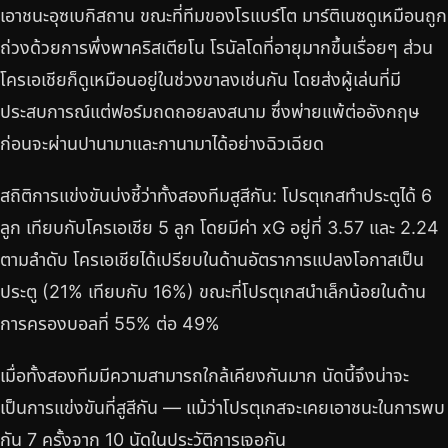
เอาชนะอุซเบกิสถาน ขณะที่ทีมของโรแบร์โต มาร์ติเนซดูเหมือนถูก
ถ่วงด้วยการพึ่งพาคริสเตียโน โรนัลโดที่อายุมากขึ้นเรื่อยๆ ส่วน
โครเอเชียก็ดูเหมือนอยู่ในช่วงขาลงเช่นกัน โดยส่งผู้เล่นที่มี
ประสบการณ์แต่ฟอร์มถดถอยลงสนาม ซึ่งพ่ายแพ้ต่ออังกฤษ
ก่อนจะผ่านปานามาและกานามาได้อย่างฉิวเฉียด
สถิติการแข่งขันบ่งชี้ว่าทั้งสองทีมสูสีกัน: โปรตุเกสทำประตูได้ 6
ลูก เทียบกับโครเอเชีย 5 ลูก โดยมีค่า xG อยู่ที่ 3.57 และ 2.24
ตามลำดับ โครเอเชียได้เปรียบในด้านอัตราการแปลงโอกาสเป็น
ประตู (21% เทียบกับ 16%) ขณะที่โปรตุเกสนำเล็กน้อยในด้าน
การครองบอลที่ 55% ต่อ 49%
เมื่อทั้งสองทีมมีความสามารถใกล้เคียงกันมาก นัดนี้จึงน่าจะ
เป็นการแข่งขันที่สูสีกัน — แม้ว่าโปรตุเกสจะเคยเอาชนะในการพบ
กัน 7 ครั้งจาก 10 นัดในประวัติการเจอกัน