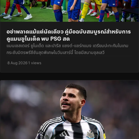
อย่าพลาดแม้แต่นัดเดียว คู่มือฉบับสมบูรณ์สำหรับการ
ดูแมนยูไนเต็ด พบ PSG สด
แมนเชสเตอร์ ยูไนเต็ด และปารีส แซงต์-แชร์กแมง เตรียมปะทะกันในเกม
กระชับมิตรพรีซีซันสุดพิเศษในวันเสาร์นี้ โดยมีสนามอุลเลวี
·
8 Aug 2026
·
1 views