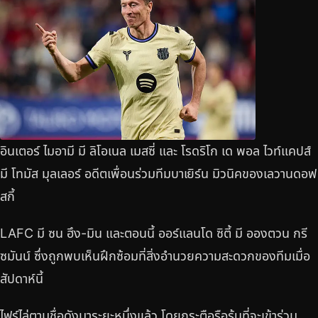
อินเตอร์ ไมอามี มี ลิโอเนล เมสซี่ และ โรดริโก เด พอล ไวท์แคปส์
มี โทมัส มุลเลอร์ อดีตเพื่อนร่วมทีมบาเยิร์น มิวนิคของเลวานดอฟ
สกี้
LAFC มี ซน ฮึง-มิน และตอนนี้ ออร์แลนโด ซิตี้ มี อองตวน กรี
ซมันน์ ซึ่งถูกพบเห็นฝึกซ้อมที่สิ่งอำนวยความสะดวกของทีมเมื่อ
สัปดาห์นี้
ไฟร์ไล่ตามชื่อดังมาระยะหนึ่งแล้ว โดยกระตือรือร้นที่จะเข้าร่วม