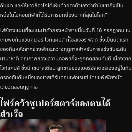
กับเขา และให้ชาวชิคาโกได้เห็นด้วยตาตัวเองว่าทำไมเขาถึงเป็น
หนึ่งในไอคอนกีฬาที่ได้รับการยกย่องมากที่สุดในโลก"
ไฟร์วางแผนที่จะแนะนำตัวกองหน้ารายนี้ในวันที่ 16 กรกฎาคม ใน
เกมพบกับแวนคูเวอร์ ไวท์แคปส์ ที่โซลเจอร์ ฟิลด์ ซึ่งเป็นนัดแรก
ของทีมหลังจากช่วงพักระหว่างฤดูกาลสำหรับการแข่งขันระดับ
นานาชาติ คุณภาพของเลวานดอฟสกี้จะถูกทดสอบทันที เนื่องจาก
ไวท์แคปส์ ซึ่งมี เซบาสเตียน ลูกชายของเบอร์ฮัลเตอร์เองอยู่ในทีม
ครองอันดับหนึ่งของเวสเทิร์นคอนเฟอเรนซ์ โดยแพ้เพียงนัด
เดียวตลอดฤดูกาล
ไฟร์คว้าซูเปอร์สตาร์ของตนได้
สำเร็จ