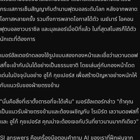
กระแสการเซ็นสัญญากับตำนานฟุตบอลระดับโลก หลังจากพลาด
โอกาสหลายครั้ง รวมถึงการพลาดโอกาสได้ตัว เนย์มาร์ ไอคอน
ฟุตบอลชาวบราซิล และมุลเลอร์เมื่อปีที่แล้ว ในที่สุดสโมสรก็ได้ตัว
นักเตะที่ต้องการ
เบอร์ฮัลเตอร์ทดลองใช้รูปแบบสองกองหน้าและเชื่อว่าเลวานดอฟ
สกี้จะเข้ากับมันได้อย่างเป็นธรรมชาติ โดยเล่นคู่กับกองหน้าโดด
เด่นในปัจจุบันอย่าง ฮูโก้ กุยเปอร์ส เพื่อสร้างปัญหาอย่างหนักให้
กับแนวรับของฝ่ายตรงข้าม
"นั่นคือสิ่งที่เราตั้งตารอที่จะได้เห็น" เบอร์ฮัลเตอร์กล่าว "ถ้าคุณ
เป็นแนวรับฝ่ายตรงข้ามและต้องเผชิญกับ โรเบิร์ต เลวานดอฟสกี้
และ ฮูโก้ กุยเปอร์ส คุณน่าจะต้องเจอกับวันที่ยาวนานมากทีเดียว"
SI answers คือเครื่องมือตอบคำถาม AI ของเราที่ฝึกฝนจาก