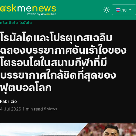
ไทย
คริสเตียโน โรนัลโด
โรนัลโดและโปรตุเกสเฉลิม
ฉลองบรรยากาศอันเร้าใจของ
โตรอนโตในสนามกีฬาที่มี
บรรยากาศใกล้ชิดที่สุดของ
ฟุตบอลโลก
Fabrizio
·
4 Jul 2026
1 min read
·
5 views