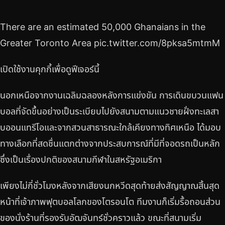
There are an estimated 50,000 Ghanaians in the
Greater Toronto Area pic.twitter.com/8pksa5mtmM
เปิดใช้งานคุกกี้เพื่อดูฟีเจอร์นี้
นอกเหนือจากงานเฉลิมฉลองหลังการแข่งขัน การเดินขบวนแฟน
บอลที่จัดขึ้นอย่างเป็นระเบียบไปยังสนามตามแนวชายฝั่งทะเลสา
บออนแทรีโอและจากสวนสาธารณะใกล้เคียงทางทิศเหนือ ได้มอบ
ทางเลือกที่สดชื่นแตกต่างจากประสบการณ์ที่มีที่จอดรถเป็นหลัก
ซึ่งเป็นเรื่องปกติของสนามกีฬาในสหรัฐอเมริกา
เพียงไม่กี่ชั่วโมงหลังจากเสียงนกหวีดสุดท้ายส่งสัญญาณสิ้นสุด
หน้าที่เจ้าภาพฟุตบอลโลกของโตรอนโต ทีมงานก็เริ่มรื้อถอนส่วน
ของนั่งร้านที่รองรับอัฒจันทร์ชั่วคราวแล้ว ขณะที่สนามเริ่ม