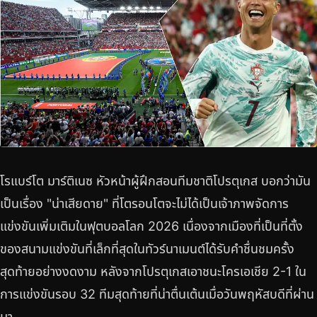
โรแบร์โต มาร์ติเนซ หัวหน้าผู้ฝึกสอนทีมชาติโปรตุเกส บอกว่ามัน
เป็นเรื่อง "น่าเสียดาย" ที่โตรอนโตจะไม่ได้เป็นเจ้าภาพจัดการ
แข่งขันเพิ่มเติมในฟุตบอลโลก 2026 เนื่องจากเมืองที่เป็นที่ตั้ง
ของสนามแข่งขันที่เล็กที่สุดในทัวร์นาเมนต์ได้รับคำชื่นชมครั้ง
สุดท้ายอย่างงดงาม หลังจากโปรตุเกสเอาชนะโครเอเชีย 2-1 ใน
การแข่งขันรอบ 32 ทีมสุดท้ายที่น่าตื่นเต้นเมื่อวันพฤหัสบดีที่ผ่าน
มา