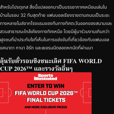
สำหรับโปรตุเกส สิ่งนี้แปลออกมาเป็นบรรยากาศเหมือนเล่นใน
บ้านในรอบ 32 ทีมสุดท้าย แฟนบอลเรียงรายตามถนนเป็นระยะ
ทางหลายไมล์จากโรงแรมของทีมทางทิศตะวันออกของสนามและ
สวนสาธารณะใกล้เคียงทางทิศเหนือ โดยมีผู้มาร่วมงานเกินกว่า
ฝูงชนที่น่าประทับใจที่เห็นในการแข่งขันที่เกี่ยวข้องกับแฟนบอล
แคนาดา กานา อิรัก และเยอรมนีตลอดหกนัดที่ผ่านมา
ลุ้นรับตั๋วรอบชิงชนะเลิศ FIFA WORLD
CUP 2026™ และรางวัลอื่นๆ