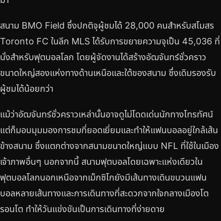
สนาม BMO Field ซึ่งปกติจุผู้ชมได้ 28,000 คนสำหรับสโมสร
Toronto FC ในลีก MLS ได้รับการขยายความจุเป็น 45,036 ที่
นั่งสำหรับฟุตบอลโลก โดยผู้จัดงานได้สร้างอัฒจันทร์ชั่วคราว
ขนาดใหญ่สองแห่งทางด้านเหนือและใต้ของสนาม ซึ่งเดิมรองรับ
ผู้ชมได้น้อยกว่า
แม้ว่าอัฒจันทร์ชั่วคราวเหล่านั้นอาจดูไม่โดดเด่นนักทางโทรทัศน์
แต่ก็มอบมุมมองการชมที่ยอดเยี่ยมและทำให้แฟนบอลอยู่ใกล้เส้น
ข้างสนาม ซึ่งแตกต่างจากสนามขนาดใหญ่แบบ NFL ที่ใช้ในเมือง
เจ้าภาพอื่นๆ นอกจากนี้ สนามฟุตบอลโดยเฉพาะแห่งเดียวใน
ฟุตบอลโลกนอกเหนือจากเม็กซิโกยังมีเส้นทางเดินขบวนแฟน
บอลหลายเส้นทางและการเดินทางที่สะดวกจากใจกลางเมืองโต
รอนโต ทำให้วันแข่งขันเป็นการเดินทางที่ง่ายดาย