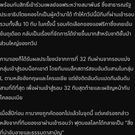
พร้อมกับสิทธิ์เข้าร่วมเพลย์ออฟระหว่างสมาพันธ์ ซึ่งสาธารณรัฐ
ประชาธิปไตยคองโกเป็นผู้คว้ามาได้ ทำให้ทวีปนี้มีทีมที่ผ่านเข้ารอบ
รวมทั้งสิ้น 10 ทีม ในครั้งนี้ รอบคัดเลือกของแอฟริกาซึ่งเคยเข้ม
ข้นดุเดือด กลับเป็นเรื่องที่จัดการได้ง่ายขึ้นมากสำหรับชาติชั้นนำ
ส่วนใหญ่ของทวีป
กานาเองก็ได้รับผลประโยชน์จากการที่ 32 ทีมผ่านจากรอบแบ่ง
กลุ่มเข้าสู่รอบน็อกเอาต์ โดยทีมแบล็กสตาร์สจบอันดับสามในกลุ่ม
L ตามหลังอังกฤษและโครเอเชีย แต่ยังติดอันดับแปดทีมอันดับ
สามที่ดีที่สุด เพื่อผ่านเข้าสู่รอบ 32 ทีมสุดท้ายและเผชิญหน้ากับ
โคลอมเบีย
เมื่อสี่ปีก่อน กานาคงถูกคัดออกไปแล้วในจุดนี้ แต่เคย์รอซกล่าว
หลังจากที่ทีมของเขาผ่านเข้ารอบว่า ฟุตบอลโลกได้กลายเป็น "สิ่ง
ที่น่าอับอายและธรรมดาสามัญ"