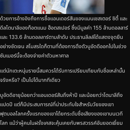
ด้วยการอ้างอิงถึงการซื้อแอนเดอร์สันของแมนเชสเตอร์ ซิตี้ และ
ดีลโตนาลีของท็อตแนม ฮ็อตสเปอร์ ซึ่งมีมูลค่า 155 ล้านดอลลาร์
และ 133.6 ล้านดอลลาร์ตามลำดับ ประธานลีลล์ได้แสดงจุดยืน
อย่างชัดเจน สโมสรใดก็ตามที่ต้องการดึงตัวบูอัดดีออกไปในช่วง
ซัมเมอร์นี้จะต้องจ่ายค่าตัวมหาศาล
แต่นักเตะหนุ่มรายนี้สมควรได้รับการเปรียบเทียบกับชื่อเหล่านั้น
จริงหรือ? เป็นไปได้มากทีเดียว
บูอัดดีอายุน้อยกว่าแอนเดอร์สันถึงห้าปี และน้อยกว่าโตนาลีถึง
แปดปี แต่ก็มีประสบการณ์ที่น่าประทับใจสำหรับวัยของเขา
ฟุตบอลโลกครั้งแรกของเขาได้ยกระดับชื่อเสียงของเขาบนเวที
โลก แม้ว่าผู้คนในฝรั่งเศสจะคุ้นเคยกับพรสวรรค์อันยอดเยี่ยม