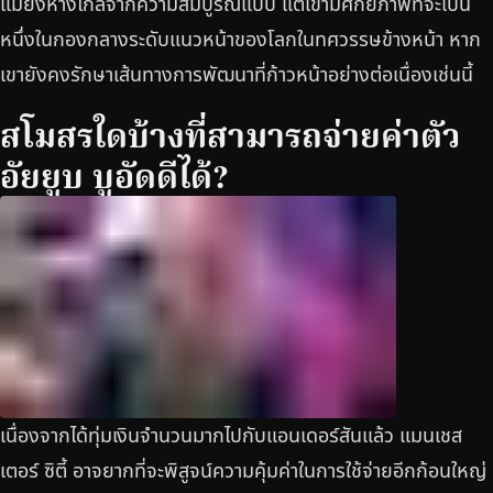
แม้ยังห่างไกลจากความสมบูรณ์แบบ แต่เขามีศักยภาพที่จะเป็น
หนึ่งในกองกลางระดับแนวหน้าของโลกในทศวรรษข้างหน้า หาก
เขายังคงรักษาเส้นทางการพัฒนาที่ก้าวหน้าอย่างต่อเนื่องเช่นนี้
สโมสรใดบ้างที่สามารถจ่ายค่าตัว
อัยยูบ บูอัดดีได้?
เนื่องจากได้ทุ่มเงินจำนวนมากไปกับแอนเดอร์สันแล้ว แมนเชส
เตอร์ ซิตี้ อาจยากที่จะพิสูจน์ความคุ้มค่าในการใช้จ่ายอีกก้อนใหญ่