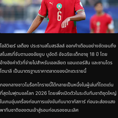
โอลิวิเยร์ เลต็อง ประธานสโมสรลีลล์ ออกคำเตือนอย่างชัดเจนถึง
สโมสรที่จับตามองอัยยูบ บูอัดดี อัจฉริยะเด็กอายุ 18 ปี โดย
อ้างอิงค่าตัวที่จ่ายไปสำหรับเอลเลียต แอนเดอร์สัน และซานโดร
โตนาลี เป็นมาตรฐานราคาตลาดของนักเตะรายนี้
กองกลางชาวโมร็อกโกรายนี้ได้กลายเป็นหนึ่งในผู้เล่นที่โดดเด่น
ที่สุดในฟุตบอลโลก 2026 โดยเพิ่งเปิดตัวในระดับทีมชาติชุดใหญ่
ในเกมอุ่นเครื่องก่อนการแข่งขันกับมาดากัสการ์ ก่อนจะส่องแสง
พาทีมชาติของตนเข้าสู่รอบก่อนรองชนะเลิศ