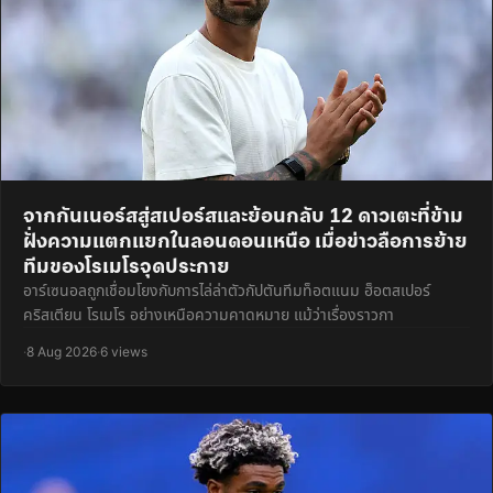
จากกันเนอร์สสู่สเปอร์สและย้อนกลับ 12 ดาวเตะที่ข้าม
ฝั่งความแตกแยกในลอนดอนเหนือ เมื่อข่าวลือการย้าย
ทีมของโรเมโรจุดประกาย
อาร์เซนอลถูกเชื่อมโยงกับการไล่ล่าตัวกัปตันทีมท็อตแนม ฮ็อตสเปอร์
คริสเตียน โรเมโร อย่างเหนือความคาดหมาย แม้ว่าเรื่องราวกา
·
8 Aug 2026
·
6 views