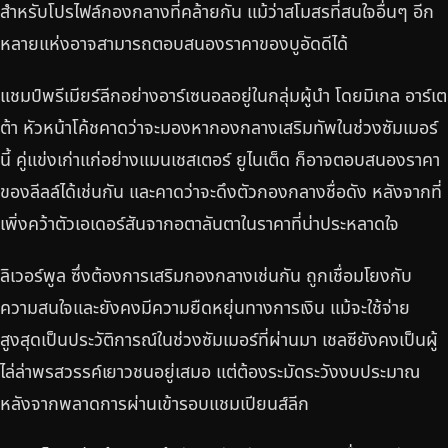
สำหรับโปรไฟล์กองกลางที่คล้ายกัน แม้ว่าสโมสรที่สนใจอื่นๆ อีก
หลายแห่งอาจสามารถตอบสนองราคาของบูอัดดีได้
แชมป์พรีเมียร์ลีกอย่างอาร์เซนอลอยู่ในกลุ่มผู้นำ โดยมิเกล อาร์เต
ต้า หัวหน้าโค้ชคาดว่าจะมองหากองกลางเสริมทัพในช่วงซัมเมอร์
นี้ คู่แข่งเก่าแก่อย่างแมนเชสเตอร์ ยูไนเต็ด ก็อาจตอบสนองราคา
ของลีลล์ได้เช่นกัน และคาดว่าจะดึงตัวกองกลางชื่อดัง หลังจากที่
เพิ่งคว้าตัวเอเดอร์สันจากอตาลันตาในราคาที่น่าประหลาดใจ
ลิเวอร์พูล ซึ่งต้องการเสริมกองกลางเช่นกัน ถูกเชื่อมโยงกับ
ความสนใจและยังคงมีความยืดหยุ่นทางการเงิน แม้จะใช้จ่าย
สูงสุดเป็นประวัติการณ์ในช่วงซัมเมอร์ที่ผ่านมา เชลซียังคงเป็นผู้
ไล่ล่าพรสวรรค์เยาวชนอยู่เสมอ แต่ต้องระมัดระวังงบประมาณ
หลังจากพลาดการผ่านเข้ารอบแชมเปียนส์ลีก