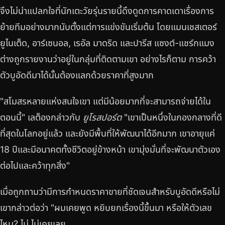
จึงไม่น่าแปลกใจที่นักเตะวัยรุ่นรายนี้ดึงดูดการคาดเดาเรื่องการ
ย้ายทีมอย่างมากนับตั้งแต่การแข่งขันเริ่มต้น โดยแมนเชสเตอร์
ยูไนเต็ด, อาร์เซนอล, เรอัล มาดริด และปารีส แซงต์-แชร์กแมง
ต่างถูกรายงานว่าอยู่ในกลุ่มที่ติดตามเขา อย่างไรก็ตาม การคว้า
ตัวบูอัดดีมาได้นั้นต้องแลกด้วยราคาที่สูงมาก
"สโมสรหลายแห่งสนใจเขา แต่มีน้อยมากที่จะสามารถจ่ายได้ใน
ตอนนี้" เลต็องกล่าวกับ
ยูโรสปอร์ต
"เขาเป็นหนึ่งในกองกลางที่ดี
ที่สุดในโลกอยู่แล้ว และยังมีพื้นที่ให้พัฒนาได้อีกมาก เขาอายุแค่
18 ปีและมีอนาคตทั้งชีวิตอยู่ข้างหน้า เขามุ่งมั่นที่จะพัฒนาตัวเอง
ต่อไปและคว้าทุกสิ่ง"
เมื่อถูกถามว่ามีการกำหนดราคาขายที่ชัดเจนสำหรับบูอัดดีหรือไม่
เขากล่าวต่อว่า "ผมเคยพูด หยิบยกเรื่องนี้ขึ้นมา หรือให้ตัวเลข
ไหม? ไม่ ไม่เคยเลย