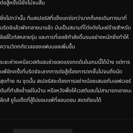
ต่อสู้ครั้งนี้ยังไม่จบสิ้น
ยิ่งไปกว่านั้น ทีมสเปอร์สที่แข็งแกร่งกว่ามากก็เคยเดินทางมาที่
บริดจ์แล้วพังทลายมาแล้ว มันเป็นสนามที่โด่งดังในแง่ร้ายสำหรับ
ลิลลี่ไวท์สหลายรุ่น และการที่เชลซีกำลังดิ้นรนอย่างหนักยิ่งทำให้
ความวิตกกังวลของแฟนบอลเพิ่มขึ้น
ระยะห่างเหนือเวสต์แฮมช่วยลดแรงกดดันในเกมนี้ได้บ้าง แต่การ
แพ้อีกครั้งที่บริดจ์จะลากการต่อสู้เรื่องการตกชั้นไปจนถึงนัด
สุดท้าย ณ จุดนั้น สเปอร์สจะต้องการอย่างน้อยเสมอกับเอฟเวอร์
ตันที่กำลังย่ำแย่ในบ้าน หรือหวังพึ่งให้เวสต์แฮมไม่สามารถเอาชนะ
ลีดส์ ยูไนเต็ดที่สู้ไม่ยอมแพ้ที่ลอนดอน สเตเดียมได้