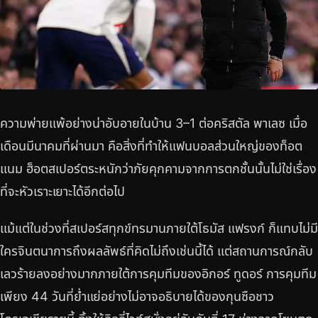
ความพ่ายแพ้อย่างน่าอับอายในบ้าน 3–1 ต่อคริสตัล พาเลซ เมื่อ
เดือนมีนาคมที่ผ่านมา คือสิ่งที่ทำให้แฟนบอลส่วนใหญ่ของท็อต
แนม ฮ็อตสเปอร์ตระหนักว่าภัยคุกคามจากการตกชั้นนั้นไม่ใช่เรื่อง
ที่จะหัวเราะเยาะได้อีกต่อไป
แม้แต่ในช่วงที่สเปอร์สทุกข์ทรมานภายใต้โธมัส แฟรงก์ ก็แทบไม่มี
ใครจินตนาการถึงผลลัพธ์ที่คิดไม่ถึงเช่นนี้ได้ แต่สถานการณ์กลับ
เลวร้ายลงอย่างมากภายใต้การคุมทีมของอิกอร์ ทูดอร์ การคุมทีม
เพียง 44 วันที่ย่ำแย่อย่างไม่อาจอธิบายได้ของกุนซือชาว