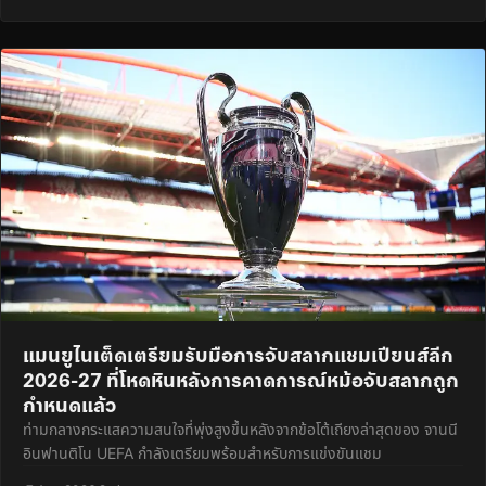
แมนยูไนเต็ดเตรียมรับมือการจับสลากแชมเปียนส์ลีก
2026-27 ที่โหดหินหลังการคาดการณ์หม้อจับสลากถูก
กำหนดแล้ว
ท่ามกลางกระแสความสนใจที่พุ่งสูงขึ้นหลังจากข้อโต้เถียงล่าสุดของ จานนี
อินฟานติโน UEFA กำลังเตรียมพร้อมสำหรับการแข่งขันแชม