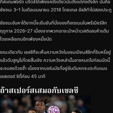
ที่สแตมฟอร์ด บริดจ์ได้เพียงครั้งเดียวนับตั้งแต่ก่อตั้งลีก นั่นคือ
ชัยชนะ 3–1 ในเดือนเมษายน 2018 โดยเดเล อัลลีทำไปสองประตู
ชัยชนะอันหาได้ยากนี้จะยืนยันที่นั่งของท็อตแนมในพรีเมียร์ลีก
ฤดูกาล 2026–27 เนื่องจากพวกเขาจะนำหน้าเวสต์แฮมห้าแต้ม
โดยเหลือเกมอีกเพียงหนึ่งนัด
ขณะเดียวกัน เชลซีก็จะเห็นความหวังในแชมเปียนส์ลีกที่ริบหรี่อยู่
แล้วดับสูญไปโดยสิ้นเชิง ความหวังเหล่านั้นอาจหมดไปก่อนนัดนี้
จะจบลงด้วยซ้ำ เนื่องจากบอร์นมัธที่อยู่อันดับหกจะเตะกับแมน
เชสเตอร์ ซิตี้ก่อน 45 นาที
ถ้าสเปอร์สเสมอกับเชลซี