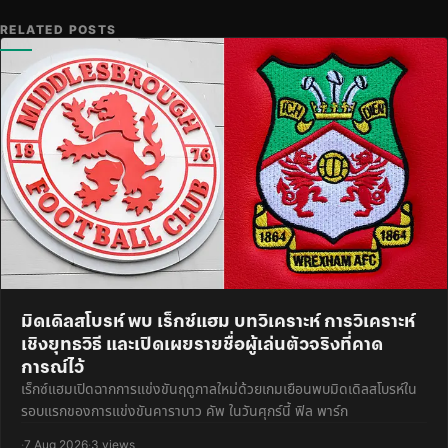
RELATED POSTS
มิดเดิลสโบรห์ พบ เร็กซ์แฮม บทวิเคราะห์ การวิเคราะห์
เชิงยุทธวิธี และเปิดเผยรายชื่อผู้เล่นตัวจริงที่คาด
การณ์ไว้
เร็กซ์แฮมเปิดฉากการแข่งขันฤดูกาลใหม่ด้วยเกมเยือนพบมิดเดิลสโบรห์ใน
รอบแรกของการแข่งขันคาราบาว คัพ ในวันศุกร์นี้ ฟิล พาร์ก
·
7 Aug 2026
·
3 views