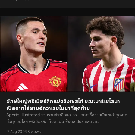
ยักษ์ใหญ่พรีเมียร์ลีกแย่งชิงเซสโก้ ขณะบาร์เซโลนา
เปิดฉากไล่ตามอัลวาเรซในนาทีสุดท้าย
Sports Illustrated รวบรวมข่าวลือและกระแสการซื้อขายนักเตะล่าสุดจาก
ทั่วทุกมุมโลก พรีเมียร์ลีก ท็อตแนม ฮ็อตสเปอร์ แสดงคว
·
7 Aug 2026
·
3 views