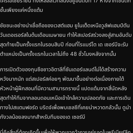
โครเอเชียรายนี้ ทิ้งให้ลิลลี่ไวท์สนั่งอยู่อันดับที่ 17 ห่างจากโซนตก
ชั้นเพียงแค่หนึ่งแต้ม
ชัยชนะอย่างน่าเชื่อถือของเวสต์แฮม ยูไนเต็ดเหนือวูล์ฟแฮมป์ตัน
วันเดอเรอร์สในต้นเดือนเมษายน ทำให้สเปอร์สร่วงลงสู่สามอันดับ
สุดท้ายเป็นครั้งแรกในรอบสิบปี ก่อนที่โรแบร์โต เด เซอร์บีจะรับ
ตำแหน่งเป็นครั้งแรกในเวลาไม่ถึง 48 ชั่วโมงหลังจากนั้น
การเปิดตัวของกุนซือชาวอิตาลีที่ซันเดอร์แลนด์ไม่ได้สร้างความ
หวังมากนัก แต่สเปอร์สค่อยๆ พัฒนาขึ้นอย่างต่อเนื่องภายใต้
หัวหน้าผู้ฝึกสอนที่มีความสามารถรายนี้ แปดแต้มจากสี่นัดหลัง
สุดทำให้ทีมจากลอนดอนเหนือเข้าใกล้ความปลอดภัย และการเดิน
ทางไปสแตมฟอร์ด บริดจ์เพื่อพบเชลซีที่เคยน่าหวาดกลัวนั้น ดูน่า
กังวลน้อยลงมากสำหรับทีมของเด เซอร์บี
นี่คือสิ่งที่ต้องเกิดขึ้นเพื่อให้พวกเขาคว้าการอยู่รอดในพรีเมียร์ลีก