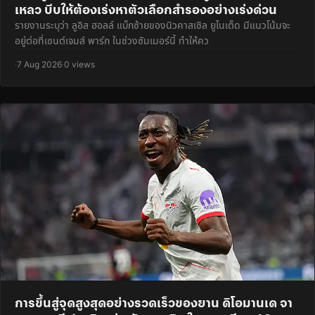
เหลว บีบให้ต้องเร่งหาตัวเลือกสำรองอย่างเร่งด่วน
รายงานระบุว่า ลูอิส ฮอลล์ แบ็กซ้ายของนิวคาสเซิล ยูไนเต็ด มีแนวโน้มจะ
อยู่ต่อที่เซนต์เจมส์ พาร์ก ในช่วงซัมเมอร์นี้ ทำให้คว
·
7 Aug 2026
·
0 views
การขึ้นสู่จุดสูงสุดอย่างรวดเร็วของยาน ดิโอมานเด จา