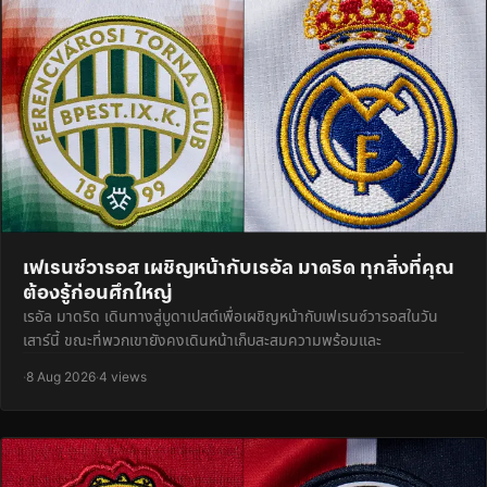
เฟเรนซ์วารอส เผชิญหน้ากับเรอัล มาดริด ทุกสิ่งที่คุณ
ต้องรู้ก่อนศึกใหญ่
เรอัล มาดริด เดินทางสู่บูดาเปสต์เพื่อเผชิญหน้ากับเฟเรนซ์วารอสในวัน
เสาร์นี้ ขณะที่พวกเขายังคงเดินหน้าเก็บสะสมความพร้อมและ
·
8 Aug 2026
·
4 views