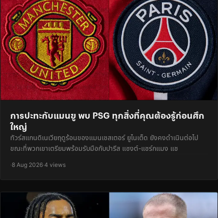
การปะทะกับแมนยู พบ PSG ทุกสิ่งที่คุณต้องรู้ก่อนศึก
ใหญ่
ทัวร์สแกนดิเนเวียฤดูร้อนของแมนเชสเตอร์ ยูไนเต็ด ยังคงดำเนินต่อไป
ขณะที่พวกเขาเตรียมพร้อมรับมือกับปารีส แซงต์-แชร์กแมง แช
·
8 Aug 2026
·
4 views