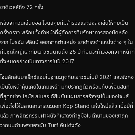
ชาติเวลส์ถึง 72 ครั้ง
หลังจากวันเล่นบอล โจนส์คุมทีมสำรองและยังลงเล่นให้ทีมเป็น
ครั้งคราว พร้อมทั้งทำหน้าที่ผู้จัดการทีมรักษาการสองนัดหลัง
จาก ไบรอัน ฟลินน์ ออกจากตำแหน่ง เขาดำรงตำแหน่งต่าง ๆ ใน
ทีมชุดใหญ่และทีมเยาวชนนานถึง 25 ปี ก่อนจะก้าวออกจากหน้าที่
ทั้งหมดอย่างเป็นทางการในปี 2017
โจนส์กลับมาเร็กซ์แฮมในฐานะทูตทีมเยาวชนในปี 2021 และยังคง
เป็นใบหน้าคุ้นเคยในเกมเหย้า มักปรากฏตัวพร้อมกับเพื่อนสนิท
ที่สุดอย่าง โธมัส สโมสรได้ยืนยันแผนการสร้างรูปปั้นของโจนส์
เพื่อตั้งไว้ในลานสาธารณะนอก Kop Stand แห่งใหม่แล้ว เมื่อปีที่
แล้ว ภาพจิตรกรรมฝาผนังที่แสดงท่าชูมือในตำนานของเขาถูก
วาดบนกำแพงของผับ Turf อันโด่งดัง