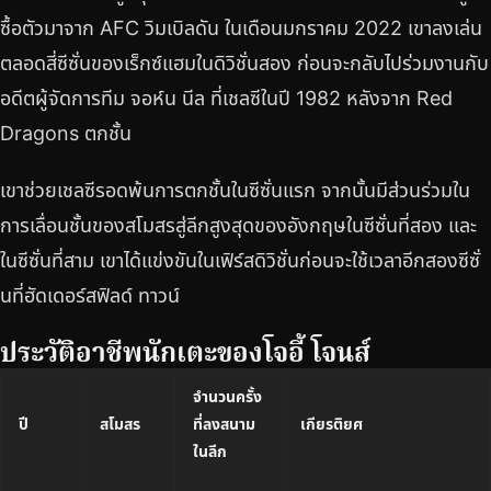
ซื้อตัวมาจาก AFC วิมเบิลดัน ในเดือนมกราคม 2022 เขาลงเล่น
ตลอดสี่ซีซั่นของเร็กซ์แฮมในดิวิชั่นสอง ก่อนจะกลับไปร่วมงานกับ
อดีตผู้จัดการทีม จอห์น นีล ที่เชลซีในปี 1982 หลังจาก Red
Dragons ตกชั้น
เขาช่วยเชลซีรอดพ้นการตกชั้นในซีซั่นแรก จากนั้นมีส่วนร่วมใน
การเลื่อนชั้นของสโมสรสู่ลีกสูงสุดของอังกฤษในซีซั่นที่สอง และ
ในซีซั่นที่สาม เขาได้แข่งขันในเฟิร์สดิวิชั่นก่อนจะใช้เวลาอีกสองซีซั่
นที่ฮัดเดอร์สฟิลด์ ทาวน์
ประวัติอาชีพนักเตะของโจอี้ โจนส์
จำนวนครั้ง
ปี
สโมสร
ที่ลงสนาม
เกียรติยศ
ในลีก