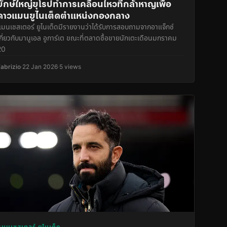
ยักษ์ใหญ่ยุโรปทำการเคลื่อนไหวที่กล้าหาญเพื่อ
ดาวแมนยูไนเต็ดตำแหน่งกองกลาง
แมนเชสเตอร์ ยูไนเต็ดมีรายงานว่าได้รับการสอบถามจากอาแจ็กซ์
เกี่ยวกับมานูเอล อูการ์เต ขณะที่ตลาดซื้อขายนักเตะเดือนมกราคม
20
Fabrizio
·
22 Jan 2026
·
5 views
แมนเชสเตอร์ ยูไนเต็ด