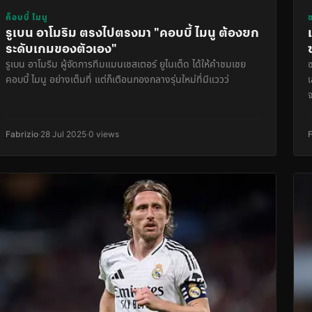
ค็อบบี้ ไมนู
รูเบน อาโมริม ตรงไปตรงมา "คอบบี้ ไมนู ต้องยก
ระดับเกมของตัวเอง"
รูเบน อาโมริม ผู้จัดการทีมแมนเชสเตอร์ ยูไนเต็ด ได้ให้คำชมเชย
คอบบี้ ไมนู อย่างเต็มที่ แต่ก็เตือนกองกลางรุ่นใหม่ที่มีแววว่
Fabrizio
·
28 Jul 2025
·
0 views