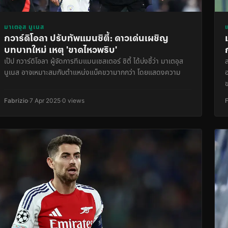
มาเตอุส นูเนส
กวาร์ดิโอลา ปรับทัพแมนซิตี้: ดาวเด่นเผชิญ
บทบาทใหม่ เหตุ 'ขาดไหวพริบ'
เป๊ป กวาร์ดิโอลา ผู้จัดการทีมแมนเชสเตอร์ ซิตี้ ได้บ่งชี้ว่า มาเตอุส
นูเนส อาจเหมาะสมกับตำแหน่งแบ็คขวามากกว่า โดยแสดงความ
Fabrizio
·
7 Apr 2025
·
0 views