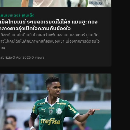
แมนเชสเตอร์ ยูไนเต็ด
แม็คโทมิเนย์ ระเบิดอารมณ์ใส่โค้ช แมนยู: กอง
กลางดาวรุ่งเปิดใจความคับข้องใจ
สก็อตต์ แมคโทมิเนย์ เปิดเผยว่าแฟนบอลแมนเชสเตอร์ ยูไนเต็ด
อาจไม่เคยได้เห็นศักยภาพที่แท้จริงของเขา เนื่องจากการตัดสินใจ
ของ
Fabrizio
·
3 Apr 2025
·
0 views