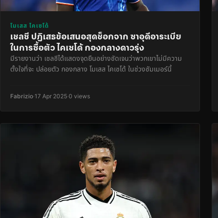
โมเสส ไคเซโด้
เชลซี ปฏิเสธข้อเสนอสุดช็อกจาก ซาอุดีอาระเบีย
ในการซื้อตัว ไคเซโด้ กองกลางดาวรุ่ง
มีรายงานว่า เชลซีได้แสดงจุดยืนอย่างชัดเจนว่าพวกเขาไม่มีความ
ตั้งใจที่จะ ปล่อยตัว กองกลาง โมเสส ไคเซโด้ ในช่วงซัมเมอร์นี้
Fabrizio
·
17 Apr 2025
·
0 views