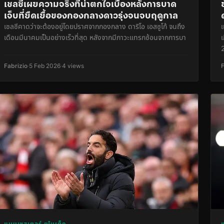
เชลซีเผยความจริงที่น่าตกใจเบื้องหลังการบาด
เจ็บที่ยืดเยื้อของกองกลางดาวรุ่งจนจบฤดูกาล
เชลซีคาดว่าจะต้องอยู่โดยปราศจากกองกลาง ดาริโอ เอสซูโก้ จนถึง
เดือนมีนาคมเป็นอย่างเร็วที่สุด หลังจากมีภาวะแทรกซ้อนจากการบา
Fabrizio
·
5 Feb 2026
·
4 views
แมนเชสเตอร์ ยูไนเต็ด