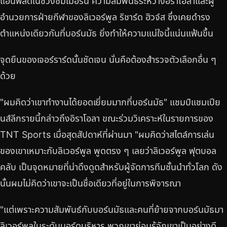
แอนฟิลด์ในช่วงซัมเมอร์นี้ ความสัมพันธ์ระหว่างอิราโอลาและผู้
อำนวยการฝ่ายกีฬาของลิเวอร์พูล ริชาร์ด ฮิวจ์ส ซึ่งเคยดำรง
ตำแหน่งเดียวกันที่บอร์นมัธ ยิ่งทำให้ความแน่ใจนี้แน่นแฟ้นขึ้น
จุดยืนของเจอร์ราร์ดนั้นชัดเจน นั่นคือต้องสำรวจตัวเลือกอื่น ๆ
ด้วย
"ผมคิดว่าเขาทำงานได้ยอดเยี่ยมมากที่บอร์นมัธ" แชมป์แชมเปีย
นส์ลีกรายนี้กล่าวถึงอิราโอลา ขณะร่วมวิเคราะห์ในรายการของ
TNT Sports เมื่อสุดสัปดาห์ที่ผ่านมา "ผมคิดว่าสไตล์การเล่น
ของเขาเหมาะกับลิเวอร์พูล พูดตรง ๆ เลยว่าลิเวอร์พูล ฟุตบอล
คลับ เป็นจุดหมายที่น่าดึงดูดสำหรับผู้จัดการทีมชั้นนำทั่วโลก ดัง
นั้นผมไม่คิดว่าเขาจะเป็นชื่อเดียวที่อยู่ในการพิจารณา
"แต่เพราะความสัมพันธ์กับบอร์นมัธและคนที่ย้ายจากบอร์นมัธมา
ลิเวอร์พูลในระดับบอร์ดบริหาร พวกเขาย่อมรู้จักเขาเป็นอย่างดี