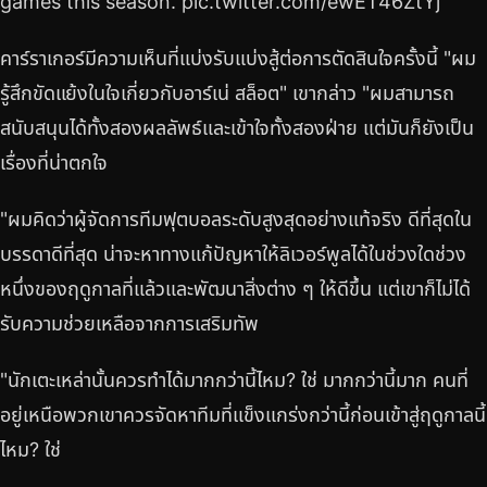
games this season. pic.twitter.com/ewET46ZtYj
คาร์ราเกอร์มีความเห็นที่แบ่งรับแบ่งสู้ต่อการตัดสินใจครั้งนี้ "ผม
รู้สึกขัดแย้งในใจเกี่ยวกับอาร์เน่ สล็อต" เขากล่าว "ผมสามารถ
สนับสนุนได้ทั้งสองผลลัพธ์และเข้าใจทั้งสองฝ่าย แต่มันก็ยังเป็น
เรื่องที่น่าตกใจ
"ผมคิดว่าผู้จัดการทีมฟุตบอลระดับสูงสุดอย่างแท้จริง ดีที่สุดใน
บรรดาดีที่สุด น่าจะหาทางแก้ปัญหาให้ลิเวอร์พูลได้ในช่วงใดช่วง
หนึ่งของฤดูกาลที่แล้วและพัฒนาสิ่งต่าง ๆ ให้ดีขึ้น แต่เขาก็ไม่ได้
รับความช่วยเหลือจากการเสริมทัพ
"นักเตะเหล่านั้นควรทำได้มากกว่านี้ไหม? ใช่ มากกว่านี้มาก คนที่
อยู่เหนือพวกเขาควรจัดหาทีมที่แข็งแกร่งกว่านี้ก่อนเข้าสู่ฤดูกาลนี้
ไหม? ใช่