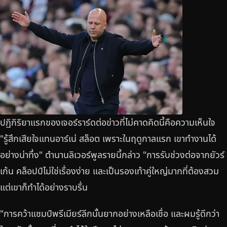
ปฏิกิริยาแรกของเจอร์ราร์ดต่อข่าวที่ไม่คาดคิดนี้คือความเห็นใจ
"รู้สึกเสียใจแทนอาร์เน่ สล็อต เพราะในฤดูกาลแรก เขาทำงานได้
อย่างน่าทึ่ง" ตำนานลิเวอร์พูลรายนี้กล่าว "การรับช่วงต่อจากยัวร์
เก้น คล็อปป์ไม่ใช่เรื่องง่าย และเป็นรองเท้าคู่ใหญ่มากที่ต้องสวม
แต่เขาก็ทำได้อย่างราบรื่น
"การคว้าแชมป์พรีเมียร์ลีกนั้นยากอย่างเหลือเชื่อ และผมรู้ดีกว่า