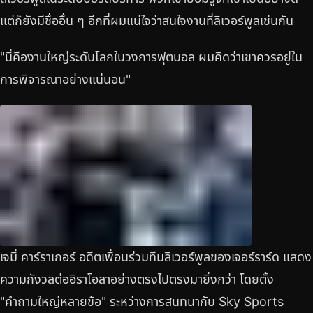
แต่ก็ยังมีชื่ออื่น ๆ อีกที่ผมแน่ใจว่าสนใจงานที่ลิเวอร์พูลเช่นกัน
"นี่คืองานใหญ่ระดับโลกในวงการฟุตบอล ผมคิดว่าเขาควรอยู่ใน
การพิจารณาอย่างแน่นอน"
เจมี่ คาร์ราเกอร์ อดีตเพื่อนร่วมทีมลิเวอร์พูลของเจอร์ราร์ด แสดง
ความกังวลต่ออิราโอลาอย่างตรงไปตรงมายิ่งกว่า โดยตั้ง
"คำถามใหญ่หลายข้อ" ระหว่างการสนทนากับ Sky Sports