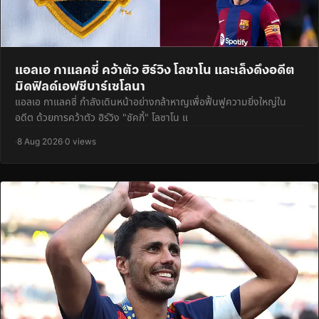
แอลเอ กาแลคซี่ คว้าตัว ฮิร์วิง โลซาโน และเล็งดึงอดีต
มิดฟิลด์เอฟซีบาร์เซโลนา
แอลเอ กาแลคซี่ กำลังเดินหน้าอย่างกล้าหาญเพื่อฟื้นฟูความยิ่งใหญ่ใน
อดีต ด้วยการคว้าตัว ฮิร์วิง "ชัคกี้" โลซาโน แ
·
8 Aug 2026
·
0 views