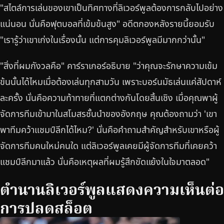
"สไตล์การเล่นของเขาเป็นทิศทางที่ลิเวอร์พูลต้องการกลับไปอย่าง
แน่นอน นั่นคือฟุตบอลที่เข้มข้นสูง" อดีตกองหลังรายนี้ยอมรับ
"เรารู้ว่าเขาเก่งในเรื่องนั้น แต่การคุมลิเวอร์พูลมีมากกว่านั้น"
"สิ่งที่ผมกังวลคือ" คาร์ราเกอร์อธิบาย "ว่าคุณจะรักษาความเข้ม
ข้นนั้นได้ไหมเมื่อต้องเล่นทุกสามวัน เพราะบอร์นมัธเล่นแค่สัปดาห์
ละครั้ง นั่นคือความท้าทายที่แตกต่างกันโดยสิ้นเชิง เมื่อคุณพาผู้
จัดการทีมเข้ามาในสโมสรชั้นนำของอังกฤษ คุณต้องถามว่า 'เขา
พาทีมคว้าแชมป์ลีกได้ไหม?' นั่นคือคำถามสำคัญสำหรับเขาหรือผู้
จัดการทีมคนใหม่คนใด แต่ลิเวอร์พูลเคยมีผู้จัดการทีมที่เคยคว้า
แชมป์ลีกมาแล้ว นั่นคือเหตุผลที่ผมรู้สึกขัดแย้งในใจมาตลอด"
ตำนานลิเวอร์พูลแสดงความเห็นต่อ
การปลดสล็อต