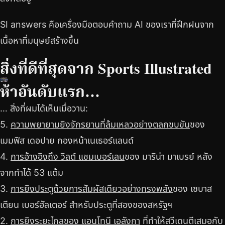
SI answers คือเครื่องมือตอบคำถาม AI ของเราที่ฝึกฝนจาก
เนื้อหาที่มนุษย์สร้างขึ้น
สิ่งที่ดีที่สุดจาก Sports Illustrated
ห้าอันดับแรก…
… สิ่งที่ผมได้เห็นเมื่อวาน:
5.
ความพยายามยิงจักรยานที่ล้มเหลวอย่างตลกขบขัน
ของ
เมมฟิส เดอปาย กองหน้าเนเธอร์แลนด์
4.
การอ้างอิงถึง วิลต์ แชมเบอร์เลน
ของ มาริน่า มาเบรย์ หลัง
จากทำได้ 53 แต้ม
3.
การยิงประตูด้วยการสัมผัสเดียวอย่างทรงพลัง
ของ เซบาส
เตียน เบอร์ฮัลเตอร์ สำหรับประตูที่สองของสหรัฐฯ
2.
การยิงระยะไกลของ แอนโทนี เอลังกา
ที่ทำให้สวีเดนตีเสมอกับ