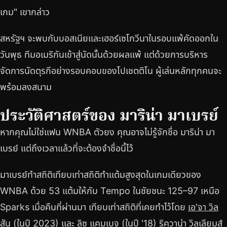
เกม" เขากล่าว
สหรัฐฯ จะพบกับบอสเนียและเฮอร์เซโกวีนาในรอบแพ้คัดออกใน
วันพุธ ทีมอเมริกันเข้าสู่นัดนั้นด้วยผลแพ้ แต่ด้วยการบริหาร
จัดการนัดตุรกีอย่างรอบคอบของโปเชตติโน ผู้เล่นหลักทุกคนจะ
พร้อมลงสนาม
ประวัติศาสตร์ของ มาริน่า มาเบรย์
หากคุณไม่ใช่แฟน WNBA ตัวยง คุณอาจไม่รู้จักชื่อ มาริน่า มา
เบรย์ แต่ถึงเวลาแล้วที่จะต้องจำชื่อนี้ไว้
มาเบรย์ทำสถิติเทียบเท่าสถิติทำแต้มสูงสุดในเกมเดียวของ
WNBA ด้วย 53 แต้มให้กับ Tempo ในชัยชนะ 125–97 เหนือ
Sparks เมื่อคืนที่ผ่านมา เทียบเท่าสถิติที่เคยทำไว้โดย
เอ'จา วิล
สัน (ในปี 2023)
และ
ลิซ แคมเบจ (ในปี '18)
ริควาน่า วิลเลียมส์