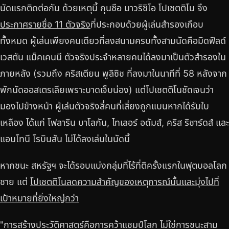
นัดแรกติดต่อกัน ด้วยเหตุนี้ กุนซือ มาวริซิโอ โปเชตติโน จึง
ประกาศรายชื่อ 11 ตัวจริง
ที่ประกอบด้วยผู้เล่นสำรองเกือบ
ทั้งหมด ผู้เล่นเพียงคนเดียวที่ลงสนามครบทั้งสามนัดคือมิดฟิลด์
เวสตัน แม็คเคนนี ตัวจริงประจำหลายคนได้ลงมาเป็นตัวสำรองใน
ภายหลัง (รวมถึง คริสเตียน พูลิซิช ที่ลงมาในนาทีที่ 58 หลังจาก
พักนัดออสเตรเลียเพราะบาดเจ็บน่อง) แต่โปเชตติโนชัดเจนว่า
มองไปข้างหน้า ผู้เล่นตัวจริงสี่คนที่เสี่ยงถูกแบนหากได้รับใบ
เหลือง ได้แก่ โฟลาริน บาโลกัน, ไทเลอร์ อดัมส์, คริส ริชาร์ดส์ และ
แอนโทนี โรบินสัน ไม่ได้ลงเล่นในนัดนี้
หากชนะ สหรัฐฯ จะได้รอบแบ่งกลุ่มที่ไร้ที่ติครั้งแรกในฟุตบอลโลก
ชาย แต่
โปเชตติโนลดความสำคัญของเหตุการณ์นั้นและมุ่งไปที่
เป้าหมายที่ยิ่งใหญ่กว่า
"การสร้างประวัติศาสตร์คือการคว้าแชมป์โลก ไม่ใช่การชนะสาม