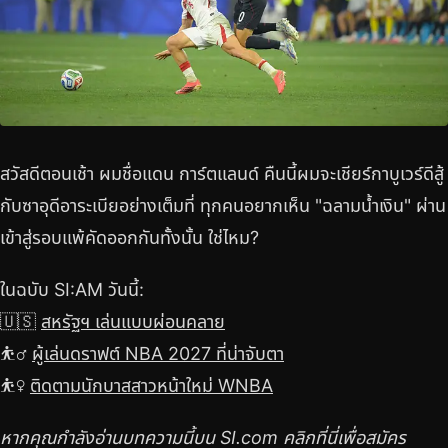
สวัสดีตอนเช้า ผมชื่อแดน การ์ตแลนด์ คืนนี้ผมจะเชียร์กาบูเวร์ดีสู้
กับซาอุดีอาระเบียอย่างเต็มที่ ทุกคนอยากเห็น "ฉลามน้ำเงิน" ผ่าน
เข้าสู่รอบแพ้คัดออกกันทั้งนั้น ใช่ไหม?
ในฉบับ SI:AM วันนี้:
🇺🇸
สหรัฐฯ เล่นแบบผ่อนคลาย
⛹️‍♂️
ผู้เล่นดราฟต์ NBA 2027 ที่น่าจับตา
⛹️‍♀️
ติดตามนักบาสสาวหน้าใหม่ WNBA
หากคุณกำลังอ่านบทความนี้บน SI.com คลิกที่นี่เพื่อสมัคร