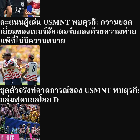
คะแนนผู้เล่น USMNT พบตุรกี: ความยอด
เยี่ยมของเบอร์ฮัลเตอร์จบลงด้วยความพ่าย
แพ้ที่ไม่มีความหมาย
ชุดตัวจริงที่คาดการณ์ของ USMNT พบตุรกี:
กลุ่มฟุตบอลโลก D