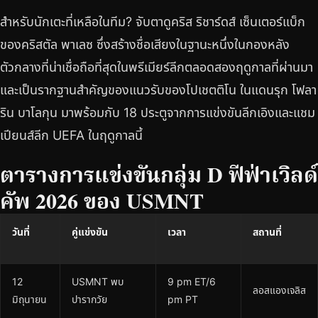
สำหรับนักเตะที่เหลือในทีม? จับตาดูคริส ริชาร์ดส์ เซ็นเตอร์แบ็ก
ของคริสตัล พาเลซ ซึ่งสร้างชื่อเสียงในฐานะหนึ่งในกองหลัง
ตัวกลางที่น่าเชื่อถือที่สุดในพรีเมียร์ลีกตลอดสองฤดูกาลที่ผ่านมา
และเป็นรากฐานสำคัญของแนวรับของโปเชตติโน ในแดนรุก โฟลา
ริน บาโลกุน มาพร้อมกับ 18 ประตูจากการแข่งขันลีกเอิงและแชม
เปียนส์ลีก UEFA ในฤดูกาลนี้
ตารางการแข่งขันกลุ่ม D ฟีฟ่าเวิลด์
คัพ 2026 ของ USMNT
วันที่
คู่แข่งขัน
เวลา
สถานที่
12
USMNT พบ
9 pm ET/6
ลอสแองเจลิส
มิถุนายน
ปารากวัย
pm PT