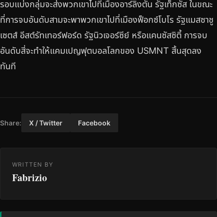
รอบแบ่งกลุ่มจะส่งพวกเขาไปที่เมืองอาร์ลิงตัน รัฐเท็กซัส ในขณะ
ที่การจบอันดับสามจะพาพวกเขาไปที่เมืองฟ็อกซ์โบโร รัฐแมสซาชู
เซตส์ อีสต์รัทเทอร์ฟอร์ด รัฐนิวเจอร์ซีย์ หรือแคนซัสซิตี้ การจบ
อันดับสี่จะทำให้แคมเปญฟุตบอลโลกของ USMNT สิ้นสุดลง
ทันที
Share:
X / Twitter
Facebook
WRITTEN BY
Fabrizio