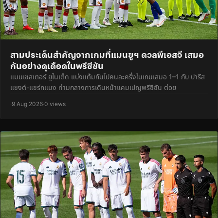
สามประเด็นสำคัญจากเกมที่แมนยูฯ ดวลพีเอสจี เสมอ
กันอย่างดุเดือดในพรีซีซัน
แมนเชสเตอร์ ยูไนเต็ด แบ่งแต้มกันไปคนละครึ่งในเกมเสมอ 1–1 กับ ปารีส
แซงต์-แชร์กแมง ท่ามกลางการเดินหน้าแคมเปญพรีซีซัน ต่อย
·
9 Aug 2026
·
0 views