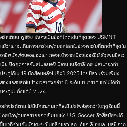
คริสเตียน พูลิซิช ยังคงเป็นชื่อที่โดดเด่นที่สุดของ USMNT
แม้ว่าเขาจะเดินทางมาร่วมฟุตบอลโลกในช่วงฟอร์มที่ตกต่ำที่สุดใน
อาชีพนักฟุตบอลของเขา กองหน้าจากเมืองเฮอร์ชีย์ รัฐเพนซิลเว
เนีย ปิดฤดูกาลกับสโมสรเอซี มิลาน ในอิตาลีโดยไม่สามารถทำ
ประตูได้ใน 19 นัดย้อนหลังไปถึงปี 2025 โดยมีส่วนร่วมเพียง
สองแอสซิสต์ในช่วงเวลาดังกล่าว ในระดับนานาชาติ เขาไม่ได้ทำ
ประตูนับตั้งแต่ปี 2024
อย่างไรก็ตาม ไม่มีนักเตะคนใดที่จะมีโปรไฟล์สูงกว่าในฤดูร้อนนี้
โดยนักฟุตบอลชายยอดเยี่ยมแห่ง U.S. Soccer ถึงสี่สมัยจะได้
ขึ้นเวทีร่วมกับนักเตะระดับเอลีทของโลก ได้แก่ ลิโอเนล เมสซี จาก