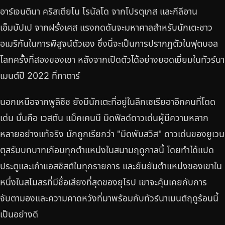
อาร์เจนตินา คริสเตียโน โรนัลโด จากโปรตุเกส และกีลีอาน
เอ็มบัปเป จากฝรั่งเศส แรงกดดันจะมหาศาลสำหรับนักเตะชาว
อเมริกันในการพิสูจน์ตัวเอง ซึ่งนี่จะเป็นการปรากฏตัวในฟุตบอล
โลกครั้งที่สองของเขา หลังจากเปิดตัวได้อย่างยอดเยี่ยมในทัวร์นา
เมนต์ปี 2022 ที่กาตาร์
นอกเหนือจากพูลิซิช ยังมีนักเตะที่อยู่ในลีกเซเรียอาอีกคนที่โดด
เด่น นั่นคือ เวสตัน แม็คเคนนี มิดฟิลด์ดาวเด่นผู้มีความหลาก
หลายอย่างแท้จริง มักถูกเรียกว่า "มีดพับสวิส" ดาวเด่นของยูเวน
ตุสรับบทบาทเกือบทุกตำแหน่งในสนามฤดูกาลนี้ โดยทำได้แปด
ประตูและเก้าแอสซิสต์ในทุกรายการ และยืนยันตำแหน่งของเขาใน
หนึ่งในสโมสรที่มีชื่อเสียงที่สุดของยุโรป เขาจะคุ้นเคยกับการ
จับตามองและความคาดหวังที่มาพร้อมกับทัวร์นาเมนต์ฤดูร้อนนี้
เป็นอย่างดี