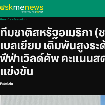
ทีมชาติสหรัฐอเมริกา
ทีมชาติสหรัฐอเมริกา (
เบลเยียม เดิมพันสูงระ
ฟีฟ่าเวิลด์คัพ คะแนนส
แข่งขัน
Fabrizio