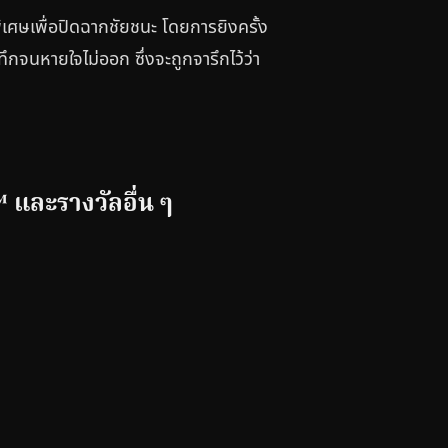
าพิเศษเพื่อปิดฉากชัยชนะ โดยการยิงครั้ง
ระทึกจนหายใจไม่ออก ซึ่งจะถูกจารึกไว้ว่า
™ และรางวัลอื่น ๆ