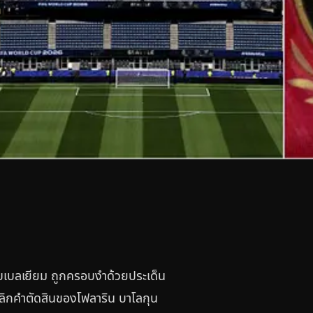
ับเบลเยียม ถูกครอบงำด้วยประเด็น
่พลิกคำตัดสินของโฟลาริน บาโลกุน