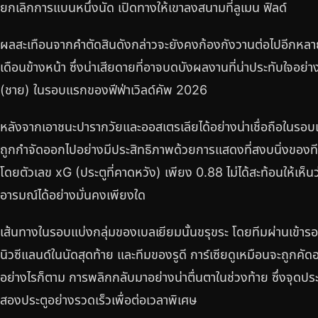
ยกเลิกการแบนหนึ่งนัด เปิดทางให้เขาลงสนามที่ลูเมน ฟิลด์
ผลสะเทือนจากคำตัดสินดังกล่าวจะยังคงก้องกังวานต่อไปอีกหลา
เดือนข้างหน้า ซึ่งน่าเสียดายที่อาจบดบังผลงานที่น่าประทับใจอย่
(ชาย) ในรอบแรกของฟีฟ่าเวิลด์คัพ 2026
หลังจากเอาชนะปารากวัยและออสเตรเลียได้อย่างน่าเชื่อถือในรอบแ
ถูกกำจัดออกไปอย่างมีประสิทธิภาพด้วยการแสดงที่สงบนิ่งของที
โดยตัวเลข xG (ประตูที่คาดหวัง) เพียง 0.88 ไม่ได้สะท้อนให้เห
อารมณ์ได้อย่างมั่นคงเพียงใด
เส้นทางในรอบแบ่งกลุ่มของเบลเยียมนั้นขรุขระ โดยทีมผ่านเข้ารอ
นิวซีแลนด์ในนัดสุดท้าย และทีมของรูดี การ์เซียดูเหมือนจะถูก
อย่างไรก็ตาม การพลิกกลับมาอย่างน่าตื่นตาในช่วงท้าย ซึ่งจุดปร
สองประตูอย่างรวดเร็วเพื่อต่อเวลาพิเศษ