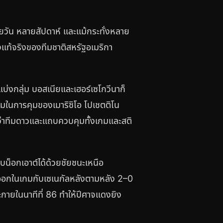
ยวัน หลายสัปดาห์ และแม้กระทั่งหลาย
างแท้จริงของทีมชาติสหรัฐอเมริกา
บ่งกลุ่ม บอสเนียและเฮอร์เซโกวีนาก็
มในการคุมของเมาริซิโอ โปเชตติโน
็นว่าทีมดาวและแถบควบคุมทั้งเกมและสติ
บน็อกเอาต์ได้ด้วยชัยชนะเหนือ
คัดออกในเกมกับเซเนกัลหลังตามหลัง 2–0
ะกายในนาทีที่ 86 ทำให้ปีศาจแดงยิง