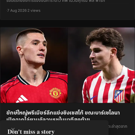
รอบแรกของการแข่งขันคาราบาว คัพ ในวันศุกร์นี้ ฟิล พาร์ก
·
7 Aug 2026
·
2 views
ยักษ์ใหญ่พรีเมียร์ลีกแย่งชิงเซสโก้ ขณะบาร์เซโลนา
เปิดฉากไล่ตามอัลวาเรซในนาทีสุดท้าย
Sports Illustrated รวบรวมข่าวลือและกระแสการซื้อขายนักเตะล่าสุดจาก
Don't miss a story
ทั่วทุกมุมโลก พรีเมียร์ลีก ท็อตแนม ฮ็อตสเปอร์ แสดงคว