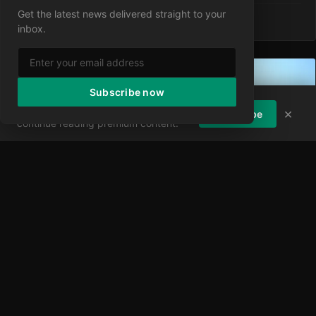
Get the latest news delivered straight to your
·
7 Aug 2026
·
3 views
inbox.
Subscribe now
Enjoying the article?
Subscribe to
×
Subscribe
continue reading premium content.
แมนยูไนเต็ดเตรียมรับมือการจับสลากแชมเปียนส์ลีก
2026-27 ที่โหดหินหลังการคาดการณ์หม้อจับสลากถูก
กำหนดแล้ว
ท่ามกลางกระแสความสนใจที่พุ่งสูงขึ้นหลังจากข้อโต้เถียงล่าสุดของ จานนี