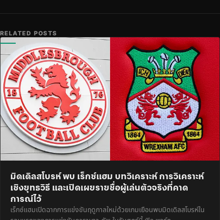
RELATED POSTS
มิดเดิลสโบรห์ พบ เร็กซ์แฮม บทวิเคราะห์ การวิเคราะห์
เชิงยุทธวิธี และเปิดเผยรายชื่อผู้เล่นตัวจริงที่คาด
การณ์ไว้
เร็กซ์แฮมเปิดฉากการแข่งขันฤดูกาลใหม่ด้วยเกมเยือนพบมิดเดิลสโบรห์ใน