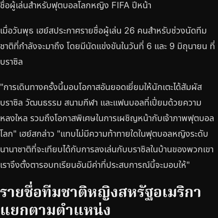
ชื่อผู้เล่นสำหรับฟุตบอลโลกหญิง FIFA ปีหน้า
เมื่อวันพุธ เฮย์สประกาศรายชื่อผู้เล่น 26 คนสำหรับช่วงนัดทีม
ชาติที่กำลังจะมาถึง โดยมีนัดแข่งขันในวันที่ 6 และ 9 มิถุนายน ที่
บราซิล
"การเดินทางครั้งนี้มอบโอกาสอันยอดเยี่ยมให้นักเตะได้สัมผัส
บราซิล วัฒนธรรม สนามกีฬา และแฟนบอลที่เปี่ยมด้วยความ
หลงใหล รวมถึงโอกาสพิเศษในการเผชิญหน้ากับเจ้าภาพฟุตบอล
โลก" เฮย์สกล่าว "แทบไม่มีความท้าทายใดในฟุตบอลหญิงระดับ
นานาชาติที่จะเทียบได้กับการลงเล่นกับบราซิลในบ้านของพวกเขา
เราจึงตั้งตารอบทเรียนอันมีค่าที่ประสบการณ์นี้จะมอบให้"
รายชื่อทีมชาติหญิงสหรัฐอเมริกา
แยกตามตำแหน่ง