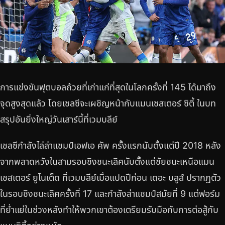
การแข่งขันฟุตบอลถ้วยที่เก่าแก่ที่สุดในโลกครั้งที่ 145 ได้มาถึง
จุดสูงสุดแล้ว โดยเชลซีจะเผชิญหน้ากับแมนเชสเตอร์ ซิตี้ ในบท
สรุปอันยิ่งใหญ่วันเสาร์นี้ที่เวมบลีย์
เชลซีกำลังไล่ล่าแชมป์เอฟเอ คัพ ครั้งแรกนับตั้งแต่ปี 2018 หลัง
จากพลาดหวังในสามรอบชิงชนะเลิศนับตั้งแต่ชัยชนะเหนือแมน
เชสเตอร์ ยูไนเต็ด ที่เวมบลีย์เมื่อแปดปีก่อน เดอะ บลูส์ ปรากฏตัว
ในรอบชิงชนะเลิศครั้งที่ 17 และกำลังล่าแชมป์สมัยที่ 9 แต่ฟอร์ม
ที่ย่ำแย่ในช่วงหลังทำให้พวกเขาต้องเตรียมรับมือกับการต่อสู้กับ