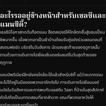
อะไรรออยู่ข้างหน้าสำหรับเชลซีและ
แมนซิตี้?
เชลซีมีโอกาสกดดันท็อตแนม ฮ็อตสเปอร์ให้ใกล้ตกชั้นสู่แชมเปี้ยน
ชิพมากขึ้น เมื่อพวกเขาเป็นเจ้าบ้านต้อนรับคู่แข่งร่วมลอนดอนที่
สแตมฟอร์ด บริดจ์ในวันอังคาร นัดรองสุดท้ายของฤดูกาลนั้น
ตามด้วยการเดินทางไปเยือนซันเดอร์แลนด์ในวันสุดท้ายของ
ฤดูกาล
แชมป์พรีเมียร์ลีกยังคงใกล้จะได้แล้วสำหรับซิตี้ แม้ว่าชะตากรรม
จะไม่ได้อยู่ในมือของพวกเขาอีกต่อไป การเดินทางไปเยือนบอร์
นมัธในวันอังคารและการพบกับแอสตัน วิลลา ที่บ้านในสุดสัปดาห์
ถัดไปถือเป็นบททดสอบที่ยากลำบาก ขณะที่พวกเขาหวังให้
อาร์เซนอลสะดุดที่จุดนำ