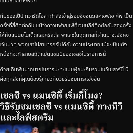
แมนซิตี้อย่างหนัก
ทีมของเป๊ป กวาร์ดิโอลา กำลังเข้าสู่รอบชิงชนะเลิศเอฟเอ คัพ เป็น
ครั้งที่สี่ติดต่อกัน แม้ว่าความพ่ายแพ้ที่เวมบลีย์ติดต่อกันสองครั้ง
ให้กับแมนยูไนเต็ดและคริสตัล พาเลซในฤดูกาลที่ผ่านมาจะยังคง
เจ็บปวด พวกเขาไม่สามารถรับได้กับความประมาทแม้จะเป็นเต็ง
หนึ่งที่จะทำลายสถิติแปดแชมป์ของเชลซีในรายการนี้
ด้วยเดิมพันมากมายในการปะทะแบบผู้ชนะกินรวบในวันเสาร์นี้ นี่
คือทุกสิ่งที่คุณต้องรู้เกี่ยวกับวิธีรับชมการแข่งขัน
เชลซี vs แมนซิตี้ เริ่มกี่โมง?
วิธีรับชมเชลซี vs แมนซิตี้ ทางทีวี
และไลฟ์สตรีม