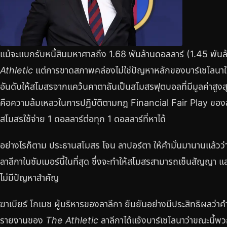
แม้จะแบกรับหนี้สินมหาศาลถึง 1.68 พันล้านดอลลาร์ (1.45 พั
Athletic
แต่การขาดสภาพคล่องไม่ใช่ปัญหาหลักของบาร์เซโลนาในช่ว
อันดับให้สโมสรจากแคว้นคาตาลันเป็นสโมสรฟุตบอลที่มีมูลค่าสูง
คือความล้มเหลวในการปฏิบัติตามกฎ Financial Fair Play ของล
สโมสรใช้จ่าย 1 ดอลลาร์ต่อทุก 1 ดอลลาร์ที่หาได้
อย่างไรก็ตาม ประธานสโมสร โจน ลาปอร์ตา ให้คำมั่นมานานแล้วว
ลาลีกาในซัมเมอร์นี้ในที่สุด ซึ่งจะทำให้สโมสรสามารถเซ็นสัญญา แ
ไม่มีปัญหาสำคัญ
ฆาเบียร์ โกเมซ ผู้บริหารของลาลีกา ยืนยันอย่างมีประสิทธิผลว่า
รายงานของ
The Athletic
ลาลีกาได้แจ้งบาร์เซโลนาว่าขณะนี้พ