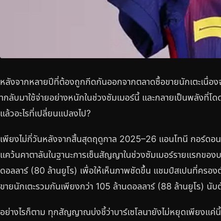
หลังจากหลายปีที่ต้องถูกกีดกันออกจากตลาดซื้อขายนักเตะเนื่อง
ากลับมาใช้จ่ายอย่างหนักในช่วงซัมเมอร์นี้ และกลายเป็นพลังที่โด
แล้วอะไรที่เปลี่ยนแปลงไป?
เพียงไม่กี่วันหลังจากสิ้นสุดฤดูกาล 2025–26 แอนโทนี กอร์ดอน
แคว้นคาตาลันในฐานะการเซ็นสัญญาในช่วงซัมเมอร์รายแรกของบาร
ดอลลาร์ (80 ล้านยูโร) เพื่อให้เห็นภาพชัดขึ้น แชมป์สเปนที่ครองต
ขายนักเตะรวมกันเพียงกว่า 105 ล้านดอลลาร์ (88 ล้านยูโร) นับตั้
อย่างไรก็ตาม ทุกสัญญาณบ่งชี้ว่าบาร์เซโลนายังไม่หยุดเพียงแค่นี้