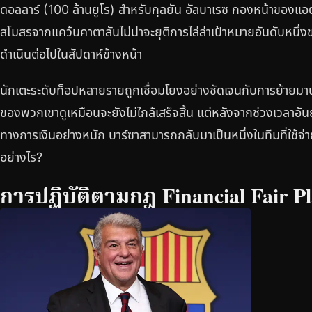
ดอลลาร์ (100 ล้านยูโร) สำหรับกุลยัน อัลบาเรซ กองหน้าของแอต
สโมสรจากแคว้นคาตาลันไม่น่าจะยุติการไล่ล่าเป้าหมายอันดับหนึ
ดำเนินต่อไปในสัปดาห์ข้างหน้า
นักเตะระดับท็อปหลายรายถูกเชื่อมโยงอย่างชัดเจนกับการย้ายมาบ
ของพวกเขาดูเหมือนจะยังไม่ใกล้เสร็จสิ้น แต่หลังจากช่วงเวลาอั
ทางการเงินอย่างหนัก บาร์ซาสามารถกลับมาเป็นหนึ่งในทีมที่ใช้จ่า
อย่างไร?
การปฏิบัติตามกฎ Financial Fair P