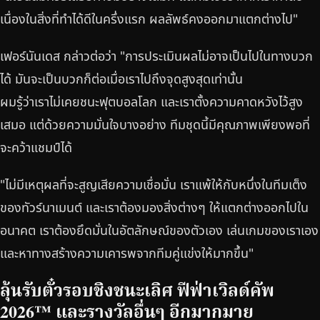
เนื่องในสิ่งที่ทำได้ดีในครึ่งแรก ผลลัพธ์คงออกมาแตกต่างไป"
เฟอร์นันเดส กล่าวต่อว่า "การประเมินผลไม่อาจเป็นไปในทางบวก
ได้ มันจะเป็นบวกก็ต่อเมื่อเราไปถึงจุดสูงสุดเท่านั้น
ผมรู้ว่าเราไม่เคยชนะฟุตบอลโลก และเราตั้งความคาดหวังไว้สูง
เสมอ แต่ด้วยความมั่นใจบางอย่าง ทีมชุดนี้มีคุณภาพเพียงพอที่
จะคว้าแชมป์ได้
"ไม่มีเหตุผลที่จะสูญเสียความเชื่อมั่น เราแพ้ให้กับหนึ่งในทีมเต็ง
ของทัวร์นาเมนต์ และเราต้องมองสิ่งต่างๆ ให้แตกต่างออกไปใน
อนาคต เราต้องยึดมั่นในอัตลักษณ์ของตัวเอง เล่นเกมของเราเอง
และหาทางสร้างความเคารพจากทีมคู่แข่งให้มากขึ้น"
ลุ้นรับตั๋วรอบชิงชนะเลิศ ฟีฟ่าเวิลด์คัพ
2026™ และรางวัลอื่นๆ อีกมากมาย