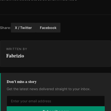
Share:
X / Twitter
Facebook
WRITTEN BY
Fabrizio
Don't miss a story
Get the latest news delivered straight to your inbox.