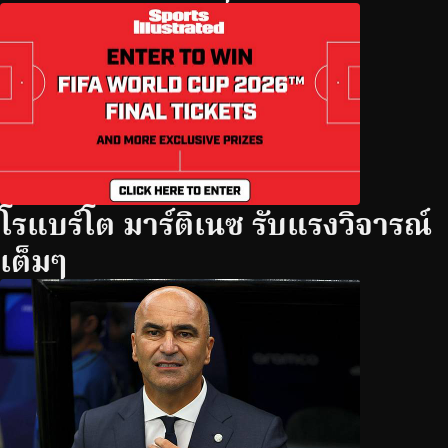
โรแบร์โต มาร์ติเนซ รับแรงวิจารณ์
เต็มๆ