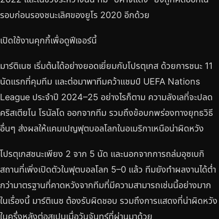
รอบก่อนรองชนะเลิศของยูโร 2020 อีกด้วย
เปิดใช้งานคุกกี้เพื่อดูฟีเจอร์นี้
มาร์ติเนซ เริ่มต้นได้อย่างยอดเยี่ยมกับโปรตุเกส ด้วยการชนะ 11
นัดแรกที่คุมทีม และต่อมาพาทีมคว้าแชมป์ UEFA Nations
League ประจำปี 2024–25 อย่างไรก็ตาม ความลังเลที่จะปลด
คริสเตียโน โรนัลโด ออกจากทีม รวมถึงข้อบกพร่องทางยุทธวิธี
อื่นๆ ส่งผลให้แคมเปญฟุตบอลโลกในอเมริกาเหนือน่าผิดหวัง
โปรตุเกสชนะเพียง 2 จาก 5 นัด และนอกจากการถล่มอุซเบกิ
สถานที่เพิ่งเปิดตัวในฟุตบอลโลก 5–0 แล้ว ทีมยังทำผลงานได้ต่ำ
กว่ามาตรฐานที่คาดหวังจากทีมที่มีความสามารถเช่นนี้อย่างมาก
ในเรื่องนี้ มาร์ติเนซ ต้องรับผิดชอบ รวมถึงการแสดงที่น่าผิดหวัง
ในครึ่งหลังต่อสเปนเมื่อวันจันทร์ที่ผ่านมาด้วย