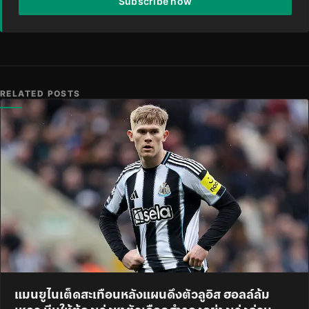
Subscribe now
RELATED POSTS
แมนยูไนเต็ดสะเทือนหลังแผนดึงตัวลูอิส ฮอลล์ล้ม