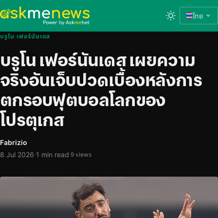
ไทย
บรูโน เฟอร์นันเดส
บรูโน เฟอร์นันเดส เผยความ
จริงอันเจ็บปวดเบื้องหลังการ
ตกรอบฟุตบอลโลกของ
โปรตุเกส
Fabrizio
·
8 Jul 2026
1 min read
·
9 views