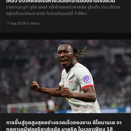
เหลว บีบให้ต้องเร่งหาตัวเลือกสำรองอย่างเร่งด่วน
รายงานระบุว่า ลูอิส ฮอลล์ แบ็กซ้ายของนิวคาสเซิล ยูไนเต็ด มีแนวโน้มจะ
อยู่ต่อที่เซนต์เจมส์ พาร์ก ในช่วงซัมเมอร์นี้ ทำให้คว
·
7 Aug 2026
·
0 views
การขึ้นสู่จุดสูงสุดอย่างรวดเร็วของยาน ดิโอมานเด จา
กอคาเดมีฟลอริดาสู่เรอัล มาดริด ในเวลาเพียง 18