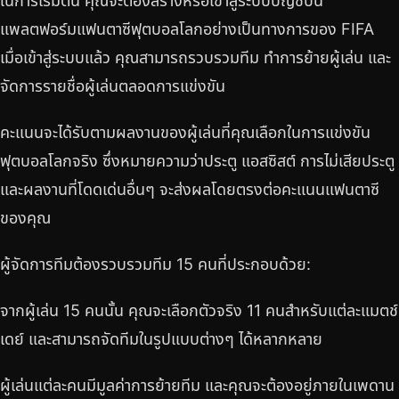
ในการเริ่มต้น คุณจะต้องสร้างหรือเข้าสู่ระบบบัญชีบน
แพลตฟอร์มแฟนตาซีฟุตบอลโลกอย่างเป็นทางการของ FIFA
เมื่อเข้าสู่ระบบแล้ว คุณสามารถรวบรวมทีม ทำการย้ายผู้เล่น และ
จัดการรายชื่อผู้เล่นตลอดการแข่งขัน
คะแนนจะได้รับตามผลงานของผู้เล่นที่คุณเลือกในการแข่งขัน
ฟุตบอลโลกจริง ซึ่งหมายความว่าประตู แอสซิสต์ การไม่เสียประตู
และผลงานที่โดดเด่นอื่นๆ จะส่งผลโดยตรงต่อคะแนนแฟนตาซี
ของคุณ
ผู้จัดการทีมต้องรวบรวมทีม 15 คนที่ประกอบด้วย:
จากผู้เล่น 15 คนนั้น คุณจะเลือกตัวจริง 11 คนสำหรับแต่ละแมตช์
เดย์ และสามารถจัดทีมในรูปแบบต่างๆ ได้หลากหลาย
ผู้เล่นแต่ละคนมีมูลค่าการย้ายทีม และคุณจะต้องอยู่ภายในเพดาน