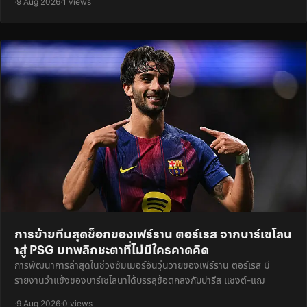
·
9 Aug 2026
·
1 views
การย้ายทีมสุดช็อกของเฟร์ราน ตอร์เรส จากบาร์เซโลน
าสู่ PSG บทพลิกชะตาที่ไม่มีใครคาดคิด
การพัฒนาการล่าสุดในช่วงซัมเมอร์อันวุ่นวายของเฟร์ราน ตอร์เรส มี
รายงานว่าแข้งของบาร์เซโลนาได้บรรลุข้อตกลงกับปารีส แซงต์-แฌ
·
9 Aug 2026
·
0 views