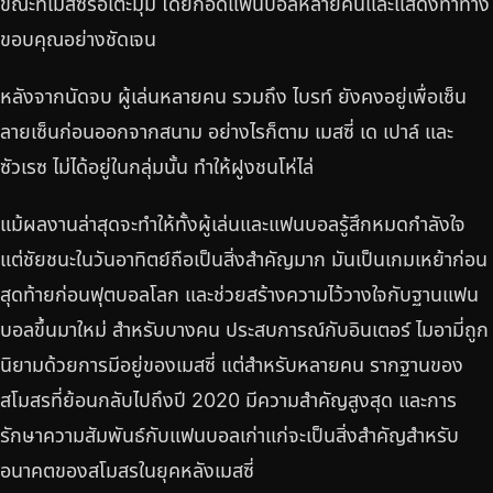
ขณะที่เมสซี่รอเตะมุม โดยกอดแฟนบอลหลายคนและแสดงท่าทาง
ขอบคุณอย่างชัดเจน
หลังจากนัดจบ ผู้เล่นหลายคน รวมถึง ไบรท์ ยังคงอยู่เพื่อเซ็น
ลายเซ็นก่อนออกจากสนาม อย่างไรก็ตาม เมสซี่ เด เปาล์ และ
ซัวเรซ ไม่ได้อยู่ในกลุ่มนั้น ทำให้ฝูงชนโห่ไล่
แม้ผลงานล่าสุดจะทำให้ทั้งผู้เล่นและแฟนบอลรู้สึกหมดกำลังใจ
แต่ชัยชนะในวันอาทิตย์ถือเป็นสิ่งสำคัญมาก มันเป็นเกมเหย้าก่อน
สุดท้ายก่อนฟุตบอลโลก และช่วยสร้างความไว้วางใจกับฐานแฟน
บอลขึ้นมาใหม่ สำหรับบางคน ประสบการณ์กับอินเตอร์ ไมอามี่ถูก
นิยามด้วยการมีอยู่ของเมสซี่ แต่สำหรับหลายคน รากฐานของ
สโมสรที่ย้อนกลับไปถึงปี 2020 มีความสำคัญสูงสุด และการ
รักษาความสัมพันธ์กับแฟนบอลเก่าแก่จะเป็นสิ่งสำคัญสำหรับ
อนาคตของสโมสรในยุคหลังเมสซี่