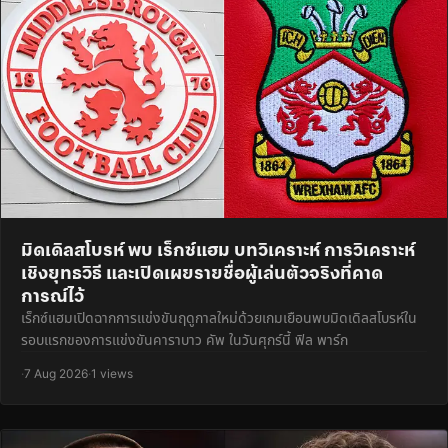
มิดเดิลสโบรห์ พบ เร็กซ์แฮม บทวิเคราะห์ การวิเคราะห์
เชิงยุทธวิธี และเปิดเผยรายชื่อผู้เล่นตัวจริงที่คาด
การณ์ไว้
เร็กซ์แฮมเปิดฉากการแข่งขันฤดูกาลใหม่ด้วยเกมเยือนพบมิดเดิลสโบรห์ใน
รอบแรกของการแข่งขันคาราบาว คัพ ในวันศุกร์นี้ ฟิล พาร์ก
·
7 Aug 2026
·
1 views