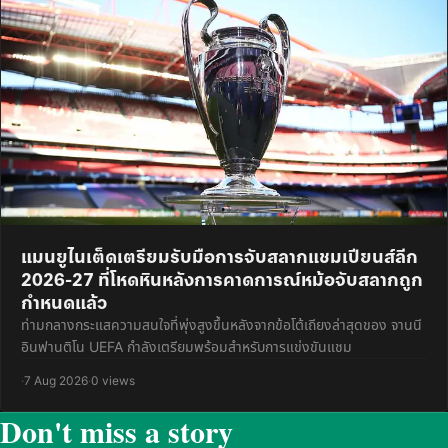
แมนยูไนเต็ดเตรียมรับมือการจับสลากแชมเปียนส์ลีก
2026-27 ที่โหดหินหลังการคาดการณ์หม้อจับสลากถูก
กำหนดแล้ว
ท่ามกลางกระแสความสนใจที่พุ่งสูงขึ้นหลังจากข้อโต้เถียงล่าสุดของ จานนี
อินฟานติโน UEFA กำลังเตรียมพร้อมสำหรับการแข่งขันแชม
·
7 Aug 2026
·
0 views
Don't miss a story