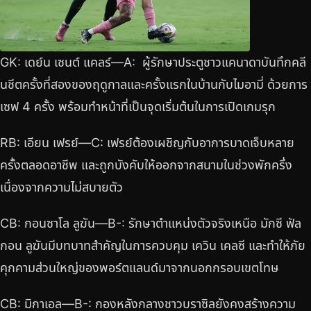
GK: เดย์น เซนต์ แคลร์—A: ผู้รักษาประตูชาวแคนาดาบันทึกคลี
นชีตครั้งที่สองของฤดูกาลและครั้งแรกในบ้านกับไมอามี่ ด้วยการ
เซฟ 4 ครั้ง พร้อมทำหน้าที่เป็นจุดเริ่มต้นในการเปิดเกมรุก
RB: เอียน เฟรย์—C: เฟรย์ต้องเผชิญกับอาการบาดเจ็บหลาย
ครั้งตลอดอาชีพ และถูกบังคับให้ออกจากสนามในช่วงพักครึ่ง
เนื่องจากความไม่สบายตัว
CB: กอนซาโล ลูฆัน—B-: รักษาตำแหน่งตัวจริงเหนือ มักซี ฟัล
กอน ลูฆันมีบทบาทสำคัญในการควบคุม เควิน เคลซี และทำให้ภัย
คุกคามส่วนใหญ่ของพอร์ตแลนด์มาจากนอกกรอบเขตโทษ
CB: มิกาเอล—B-: กองหลังกลางชาวบราซิลยังคงสร้างความ