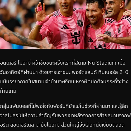
อินเตอร์ ไมอามี่ คว้าชัยชนะครั้งแรกที่สนาม Nu Stadium เมื่อ
วันอาทิตย์ที่ผ่านมา ด้วยการเอาชนะ พอร์ตแลนด์ ทิมเบอร์ส 2–0
แม้บรรยากาศในสนามเจ้าบ้านจะเงียบเหงาผิดปกติจนกระทั่งช่วง
ท้ายเกม
กลุ่มแฟนบอลที่ไม่พอใจกับฟอร์มที่ย่ำแย่ในช่วงที่ผ่านมา และรู้สึก
ว่าสโมสรไม่ให้ความสำคัญกับพวกเขาหลังจากการย้ายสนามจากฟ
อร์ต ลอเดอร์เดล มายังไมอามี่ ส่วนใหญ่จึงเลือกนิ่งเงียบตลอด