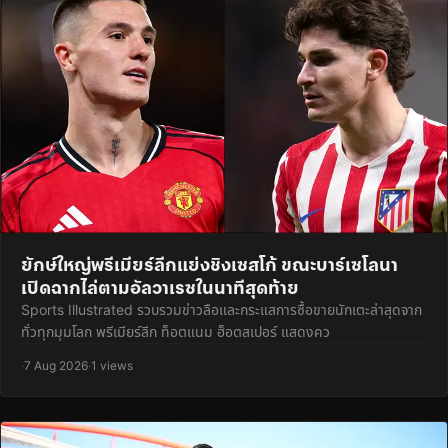
ยักษ์ใหญ่พรีเมียร์ลีกแย่งชิงเซสโก้ ขณะบาร์เซโลนา
เปิดฉากไล่ตามอัลวาเรซในนาทีสุดท้าย
Sports Illustrated รวบรวมข่าวลือและกระแสการซื้อขายนักเตะล่าสุดจาก
ทั่วทุกมุมโลก พรีเมียร์ลีก ท็อตแนม ฮ็อตสเปอร์ แสดงคว
·
7 Aug 2026
·
1 views