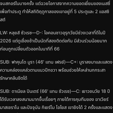
จบสกอร์ในบางครั้ง แต่ฉวยโอกาสจากความยอดเยี่ยมของเมสซี่
เพื่อทำประตู ทำให้สถิติฤดูกาลของเขาอยู่ที่ 5 ประตูและ 2 แอสซิ
สต์
LW: หลุยส์ ซัวเรซ—D-: ไอคอนชาวอุรุกวัยมีช่วงเวลาที่ดีในปี
2026 แต่ดูเชื่องช้าเป็นนัดที่สองติดต่อกัน มีส่วนร่วมน้อยมาก
ก่อนถูกเปลี่ยนตัวออกในนาทีที่ 66
SUB: ฟาคุนโด มูรา (46' แทน เฟรย์)—C+: มูราลงมาและแสดง
ความคล่องแคล่วตามแนวปีกขวา พร้อมช่วยให้เหล่านกกระสา
รักษาคลีนชีตได้
SUB: ดาเนียล ปินเตร์ (66' แทน ซัวเรซ)—C: เยาวชนวัย 18 ปี
ได้รับเวลาลงสนามมากขึ้นเรื่อยๆ ภายใต้การคุมทีมของ ฆาเวียร์
มาสเชราโน และปัจจุบัน กิเยร์โม โอโยส เขายิงได้ 2 ครั้งและแสดง