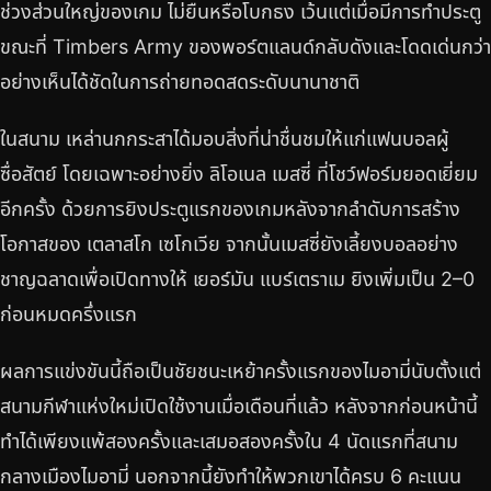
ช่วงส่วนใหญ่ของเกม ไม่ยืนหรือโบกธง เว้นแต่เมื่อมีการทำประตู
ขณะที่ Timbers Army ของพอร์ตแลนด์กลับดังและโดดเด่นกว่า
อย่างเห็นได้ชัดในการถ่ายทอดสดระดับนานาชาติ
ในสนาม เหล่านกกระสาได้มอบสิ่งที่น่าชื่นชมให้แก่แฟนบอลผู้
ซื่อสัตย์ โดยเฉพาะอย่างยิ่ง ลิโอเนล เมสซี่ ที่โชว์ฟอร์มยอดเยี่ยม
อีกครั้ง ด้วยการยิงประตูแรกของเกมหลังจากลำดับการสร้าง
โอกาสของ เตลาสโก เซโกเวีย จากนั้นเมสซี่ยังเลี้ยงบอลอย่าง
ชาญฉลาดเพื่อเปิดทางให้ เยอร์มัน แบร์เตราเม ยิงเพิ่มเป็น 2–0
ก่อนหมดครึ่งแรก
ผลการแข่งขันนี้ถือเป็นชัยชนะเหย้าครั้งแรกของไมอามี่นับตั้งแต่
สนามกีฬาแห่งใหม่เปิดใช้งานเมื่อเดือนที่แล้ว หลังจากก่อนหน้านี้
ทำได้เพียงแพ้สองครั้งและเสมอสองครั้งใน 4 นัดแรกที่สนาม
กลางเมืองไมอามี่ นอกจากนี้ยังทำให้พวกเขาได้ครบ 6 คะแนน