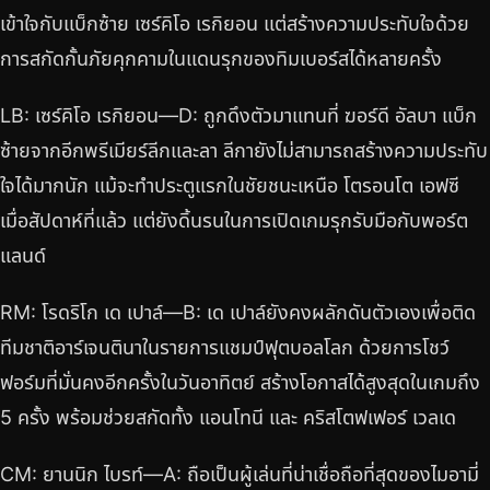
เข้าใจกับแบ็กซ้าย เซร์คิโอ เรกิยอน แต่สร้างความประทับใจด้วย
การสกัดกั้นภัยคุกคามในแดนรุกของทิมเบอร์สได้หลายครั้ง
LB: เซร์คิโอ เรกิยอน—D: ถูกดึงตัวมาแทนที่ ฆอร์ดี อัลบา แบ็ก
ซ้ายจากอีกพรีเมียร์ลีกและลา ลีกายังไม่สามารถสร้างความประทับ
ใจได้มากนัก แม้จะทำประตูแรกในชัยชนะเหนือ โตรอนโต เอฟซี
เมื่อสัปดาห์ที่แล้ว แต่ยังดิ้นรนในการเปิดเกมรุกรับมือกับพอร์ต
แลนด์
RM: โรดริโก เด เปาล์—B: เด เปาล์ยังคงผลักดันตัวเองเพื่อติด
ทีมชาติอาร์เจนตินาในรายการแชมป์ฟุตบอลโลก ด้วยการโชว์
ฟอร์มที่มั่นคงอีกครั้งในวันอาทิตย์ สร้างโอกาสได้สูงสุดในเกมถึง
5 ครั้ง พร้อมช่วยสกัดทั้ง แอนโทนี และ คริสโตฟเฟอร์ เวลเด
CM: ยานนิก ไบรท์—A: ถือเป็นผู้เล่นที่น่าเชื่อถือที่สุดของไมอามี่