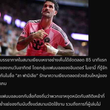
บรรยากาศในสนามเงียบเหงาอย่างเห็นได้ชัดตลอด 85 นาทีแรก
ของเกมวันอาทิตย์ โดยกลุ่มแฟนบอลของอินเตอร์ ไมอามี่ ที่รู้จัก
กันในชื่อ "ลา ฟามิเลีย" รักษาความเงียบตลอดช่วงส่วนใหญ่ของ
เกม
แฟนบอลบอกกับสื่อท้องถิ่นว่าพวกเขาหงุดหนิดกับสถิติเหย้าที่
ย่ำแย่ของทีมนับตั้งแต่สนามเปิดใช้งาน รวมถึงการที่ผู้เล่นไม่