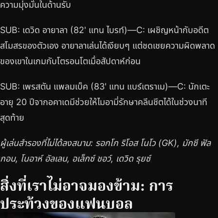
ความมุ่งมั่นในด้านรับ
SUB: เดวิด อายาลา (82' แทน ไบรท์)—C: เผชิญหน้ากับอดีต
สโมสรของตัวเอง อายาลาเล่นได้เงียบๆ แต่ชดเชยความผิดพลาด
ของเขาในเกมกับโตรอนโตเมื่อสัปดาห์ก่อน
SUB: เพรสตัน แพลมเบ็ค (83' แทน แบร์เตราเม)—C: นักเตะ
อายุ 20 ปีจากอคาเดมีช่วยให้ไมอามี่รักษาคลีนชีตได้ในช่วงนาที
สุดท้าย
ผู้เล่นสำรองที่ไม่ได้ลงสนาม: รอกโก ริโอส โนโว (GK), มักซี ฟัล
กอน, โนอาห์ อัลเลน, อเล็กซ์ ชอว์, เดวิด รุยซ์
สิ่งที่เราไม่อาจมองข้าม: การ
ประท้วงของแฟนบอล