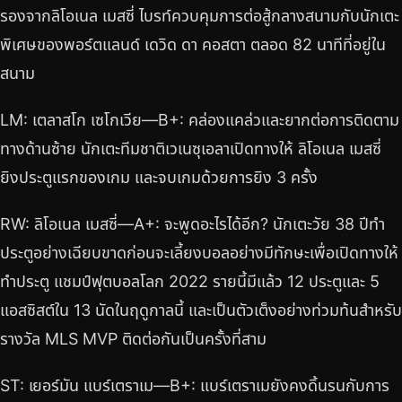
รองจากลิโอเนล เมสซี่ ไบรท์ควบคุมการต่อสู้กลางสนามกับนักเตะ
พิเศษของพอร์ตแลนด์ เดวิด ดา คอสตา ตลอด 82 นาทีที่อยู่ใน
สนาม
LM: เตลาสโก เซโกเวีย—B+: คล่องแคล่วและยากต่อการติดตาม
ทางด้านซ้าย นักเตะทีมชาติเวเนซุเอลาเปิดทางให้ ลิโอเนล เมสซี่
ยิงประตูแรกของเกม และจบเกมด้วยการยิง 3 ครั้ง
RW: ลิโอเนล เมสซี่—A+: จะพูดอะไรได้อีก? นักเตะวัย 38 ปีทำ
ประตูอย่างเฉียบขาดก่อนจะเลี้ยงบอลอย่างมีทักษะเพื่อเปิดทางให้
ทำประตู แชมป์ฟุตบอลโลก 2022 รายนี้มีแล้ว 12 ประตูและ 5
แอสซิสต์ใน 13 นัดในฤดูกาลนี้ และเป็นตัวเต็งอย่างท่วมท้นสำหรับ
รางวัล MLS MVP ติดต่อกันเป็นครั้งที่สาม
ST: เยอร์มัน แบร์เตราเม—B+: แบร์เตราเมยังคงดิ้นรนกับการ