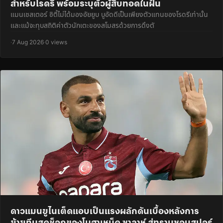
สำหรับโรดรี พร้อมระบุตัวผู้สืบทอดในฝัน
แมนเชสเตอร์ ซิตี้ไม่ได้มองอัยยูบ บูอัดดีเป็นเพียงตัวแทนของโรดรีเท่านั้น
และแม้จะทุบสถิติค่าตัวนักเตะของสโมสรด้วยการดึงตั
·
7 Aug 2026
·
0 views
ดาวแมนยูไนเต็ดแอบเป็นแรงผลักดันเบื้องหลังการ
ย้ายทีมสุดช็อกของโมฮาเหม็ด ซาลาห์ สู่ทราบซอนสปอร์