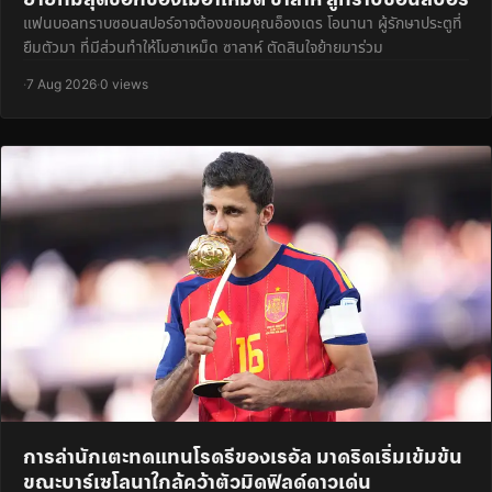
แฟนบอลทราบซอนสปอร์อาจต้องขอบคุณอ็องเดร โอนานา ผู้รักษาประตูที่
ยืมตัวมา ที่มีส่วนทำให้โมฮาเหม็ด ซาลาห์ ตัดสินใจย้ายมาร่วม
·
7 Aug 2026
·
0 views
การล่านักเตะทดแทนโรดรีของเรอัล มาดริดเริ่มเข้มข้น
ขณะบาร์เซโลนาใกล้คว้าตัวมิดฟิลด์ดาวเด่น