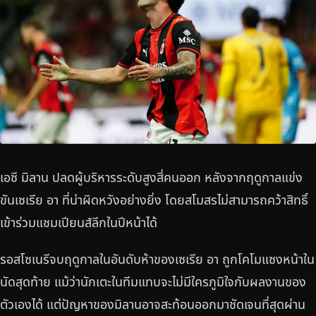
เอซี มิลาน ปลดผู้บริหารระดับสูงสี่คนออก หลังจากฤดูกาลแข่ง
ขันเซเรีย อา ที่น่าผิดหวังอย่างยิ่ง โดยสโมสรไม่สามารถคว้าสิทธิ์
เข้าร่วมแชมเปียนส์ลีกในปีหน้าได้
รอสโซเนรีจบฤดูกาลในอันดับห้าของเซเรีย อา ถูกโคโมแซงหน้าใน
นัดสุดท้าย แม้ว่านักเตะในทีมแทบจะไม่มีใครภูมิใจกับผลงานของ
ตัวเองได้ แต่ปัญหาของมิลานอาจสะท้อนออกมาชัดเจนที่สุดผ่าน