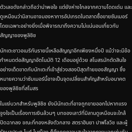
ตัวเลขดังกล่าวถือว่าน่าพอใจ แต่ยังห่างไกลจากความโดดเด่น และ
ดูเหมือนว่ามิลานอาจมองหาการอัปเกรดในตลาดซื้อขายซัมเมอร์
โดยเฉพาะอย่างยิ่งเมื่อพิจารณาถึงความไม่แน่นอนเกี่ยวกับ
สัญญาของพูลิซิช
นักเตะชาวอเมริกันรายนี้เหลือสัญญาอีกเพียงหนึ่งปี แม้ว่าจะมีข้อ
กำหนดต่อสัญญาอัตโนมัติ 12 เดือนอยู่ด้วย สโมสรมักตัดสินใจ
อย่างเด็ดขาดกับนักเตะที่เข้าสู่ช่วงสองปีสุดท้ายของสัญญา ซึ่ง
หมายความว่าซัมเมอร์นี้อาจเป็นจุดเปลี่ยนสำคัญสำหรับอนาคต
ของพูลิซิชที่สโมสร
ในแง่บวกสำหรับพูลิซิช ยังมีนักเตะที่อาจถูกขายออกไปหากแรง
จูงใจเป็นเรื่องการเงินล้วนๆ บทของเลาว์ที่มิลานดูเหมือนจะใกล้
ปิดฉากลง ขณะที่กองหลังตัวกลาง สตราฮินยา ปาฟโลวิช และผู้
รักษาประตู ไมค์ ไมญ็อง ก็ดึงดูดความสนใจจากภายนอกเช่นกัน