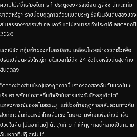
ความไม่สม่ำเสมอในการทำประตูของคริสเตียน พูลิซิช นักเตะทีม
ชาติสหรัฐฯ รายนี้จบฤดูกาลด้วยแปดประตู ซึ่งเป็นอันดับสองของ
สโมสรรองจากราฟาเอล เลาว์ แต่ไม่สามารถทำประตูได้เลยตลอดปี
2026
เรดเบิร์ด กลุ่มเจ้าของสโมสรมิลาน เคลื่อนไหวอย่างรวดเร็วเพื่อ
ปรับเปลี่ยนครั้งใหญ่ภายในเวลาไม่ถึง 24 ชั่วโมงหลังนัดสุดท้าย
สิ้นสุดลง
"ตลอดช่วงส่วนใหญ่ของฤดูกาลนี้ เราครองสองอันดับแรกในเซ
เรีย อา พร้อมโอกาสที่แท้จริงในการแข่งขันชิงสกูเด็ตโต"
แถลงการณ์ของสโมสรระบุ "แต่ช่วงท้ายฤดูกาลกลับสวนทางกับ
สิ่งที่เกิดขึ้นก่อนหน้าโดยสิ้นเชิง โดยความพ่ายแพ้อย่างน่าเจ็บ
ปวดในคืน [วันอาทิตย์] นัดสุดท้าย ทำให้ฤดูกาลนี้กลายเป็นความ
ล้มเหลวที่ปฏิเสธไม่ได้