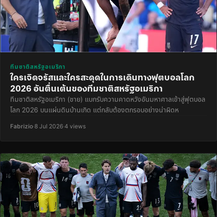
ทีมชาติสหรัฐอเมริกา
ใครเจิดจรัสและใครสะดุดในการเดินทางฟุตบอลโลก
2026 อันตื่นเต้นของทีมชาติสหรัฐอเมริกา
ทีมชาติสหรัฐอเมริกา (ชาย) แบกรับความคาดหวังอันมหาศาลเข้าสู่ฟุตบอล
โลก 2026 บนแผ่นดินบ้านเกิด แต่กลับต้องตกรอบอย่างน่าผิดห
Fabrizio
·
8 Jul 2026
·
4 views