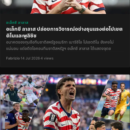
อเล็กซี ลาลาส
อเล็กซี ลาลาส ปล่อยการวิจารณ์อย่างรุนแรงต่อโปเชต
ติโนและพูลิซิช
อนาคตของกุนซือทีมชาติสหรัฐอเมริกา เมาริซิโอ โปเชตติโน ยังคงไม่
แน่นอน แต่อดีตไอคอนทีมชาติสหรัฐฯ อเล็กซี ลาลาส ได้แสดงจุดย
Fabrizio
·
14 Jul 2026
·
4 views