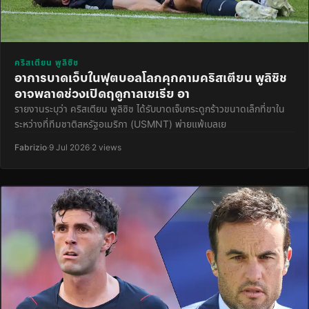
คริสเตียน พูลิซิช
อาการบาดเจ็บในฟุตบอลโลกคุกคามคริสเตียน พูลิซิช
อาจพลาดช่วงเปิดฤดูกาลเซเรีย อา
รายงานระบุว่า คริสเตียน พูลิซิช ได้รับบาดเจ็บกระดูกร้าวขนาดเล็กที่ขาใน
ระหว่างที่ทีมชาติสหรัฐอเมริกา (USMNT) พ่ายแพ้เบลเย
Fabrizio
·
9 Jul 2026
·
2 views