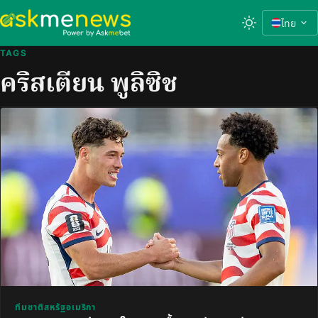
ไทย
TAGS
คริสเตียน พูลิซิช
ทีมชาติสหรัฐอเมริกา