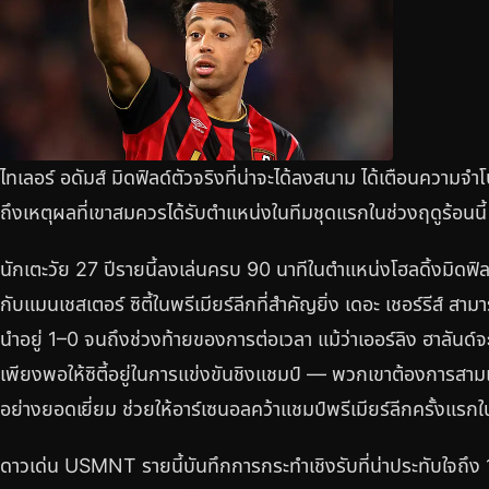
ไทเลอร์ อดัมส์ มิดฟิลด์ตัวจริงที่น่าจะได้ลงสนาม ได้เตือนความจ
ถึงเหตุผลที่เขาสมควรได้รับตำแหน่งในทีมชุดแรกในช่วงฤดูร้อนนี้
นักเตะวัย 27 ปีรายนี้ลงเล่นครบ 90 นาทีในตำแหน่งโฮลดิ้งมิดฟิ
กับแมนเชสเตอร์ ซิตี้ในพรีเมียร์ลีกที่สำคัญยิ่ง เดอะ เชอร์รีส์ สาม
นำอยู่ 1–0 จนถึงช่วงท้ายของการต่อเวลา แม้ว่าเออร์ลิง ฮาลันด์จะ
เพียงพอให้ซิตี้อยู่ในการแข่งขันชิงแชมป์ — พวกเขาต้องการสามแต
อย่างยอดเยี่ยม ช่วยให้อาร์เซนอลคว้าแชมป์พรีเมียร์ลีกครั้งแรก
ดาวเด่น USMNT รายนี้บันทึกการกระทำเชิงรับที่น่าประทับใจถึง 1