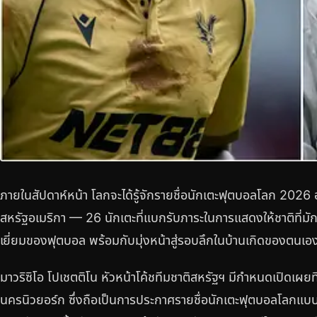
ภายในสัปดาห์หน้า โลกจะได้รู้จักรายชื่อนักเตะฟุตบอลโลก 2026
สหรัฐอเมริกา — 26 นักเตะที่แบกรับภาระในการแสดงให้ชาติที่มัก
เยี่ยมของฟุตบอล พร้อมกับมุ่งหน้าสู่รอบลึกในบ้านเกิดของตนเองใ
มาวริซิโอ โปเชตติโน หัวหน้าโค้ชทีมชาติสหรัฐฯ มีกำหนดเปิดเผยท
นครนิวยอร์ก ซึ่งถือเป็นการประกาศรายชื่อนักเตะฟุตบอลโลกแบ