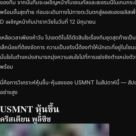
ของทีม จากนั้นทีมจะเผชิญหน้ากับเซเนกัลและเยอรมนีในเกมกระช
พร้อมขั้นสุดท้าย ก่อนจะเดินทางไปทางตะวันตกสู่ลอสแองเจลิสเพ
D เผชิญหน้ากับปารากวัยในวันที่ 12 มิถุนายน
เหลือเวลาเพียงห้าวัน โปเชตติโนได้ตัดสินใจเรื่องทีมชุดสุดท้ายเป็
เล็กน้อยที่ต้องจัดการ ความเป็นจริงนี้ต้องทำให้นักเตะที่อยู่ในโซนเส
มั่นใจในตำแหน่งสามารถมุ่งความสนใจไปที่การแย่งชิงตำแหน่งตัว
พร้อม
นี่คือการวิเคราะห์หุ้นขึ้น-หุ้นลงของ USMNT ในสัปดาห์นี้ — สั
อย่างสูง
USMNT หุ้นขึ้น
คริสเตียน พูลิซิช