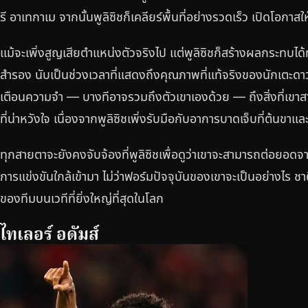
รี อาเทกาเม จากนั้นพูลิซิชก็เคลียร์พื้นที่อย่างรวดเร็ว เปิดโอกา
แม้จะเพิ่งสูญเสียตำแหน่งตัวจริงไป แต่พูลิซิชก็สร้างผลกระทบได
สำรอง นับเป็นช่วงเวลาที่แสดงถึงคุณภาพที่แท้จริงของนักเตะด
เตือนความจำ — บางทีอาจรวมถึงตัวเขาเองด้วย — ถึงสิ่งที่เขา
ที่น่าหวังใจ เนื่องจากพูลิซิชเพิ่งรับมือกับอาการบาดเจ็บที่ต้นขาแล
ทุกสายตาจะยังคงจับจ้องที่พูลิซิชเพื่อดูว่าเขาจะสามารถต่อยอดจาก
การแข่งขันใกล้เข้ามา ไม่ว่าฟอร์มปัจจุบันของเขาจะเป็นอย่างไร ช
ของทีมบนเวทีที่ยิ่งใหญ่ที่สุดในโลก
ไทเลอร์ อดัมส์