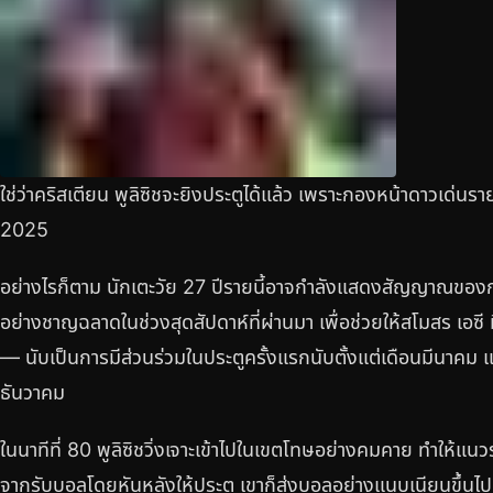
ใช่ว่าคริสเตียน พูลิซิชจะยิงประตูได้แล้ว เพราะกองหน้าดาวเด่นรายนี
2025
อย่างไรก็ตาม นักเตะวัย 27 ปีรายนี้อาจกำลังแสดงสัญญาณของการ
อย่างชาญฉลาดในช่วงสุดสัปดาห์ที่ผ่านมา เพื่อช่วยให้สโมสร เอซี
— นับเป็นการมีส่วนร่วมในประตูครั้งแรกนับตั้งแต่เดือนมีนาคม และ
ธันวาคม
ในนาทีที่ 80 พูลิซิชวิ่งเจาะเข้าไปในเขตโทษอย่างคมคาย ทำให้แน
จากรับบอลโดยหันหลังให้ประตู เขาก็ส่งบอลอย่างแนบเนียนขึ้นไป