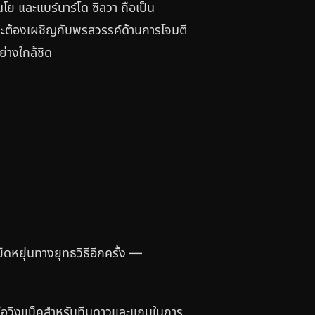
 และแบร์นาร์โด ซิลวา ถือเป็น
ะต้องเผชิญกับพรสวรรค์ด้านการโจมตี
่างใกล้ชิด
ืดหยุ่นทางยุทธวิธีอีกครั้ง —
หรือวิงแบ็คสำหรับทีมดาวและแถบในการ