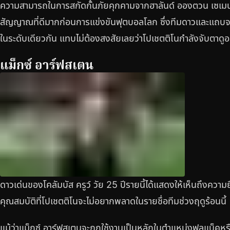
ความสามารถในการสกัดกั้นภัยคุกคามจากฮาลันด์ อองตวน เซเมนโย
สัญญาณที่ดีมากก่อนการแข่งขันฟุตบอลโลก ซึ่งทีมดาวและแถบจ
ในระดับเดียวกัน แทบไม่ต้องสงสัยเลยว่าโปเชตติโนกำลังจับตาดูอย
แม็กซ์ อาร์ฟสเตน
ดาวเด่นของโคลัมบัส ครูว์ วัย 25 ปีรายนี้ได้แสดงให้เห็นถึงความย
คุณสมบัติที่โปเชตติโนจะไม่อยากพลาดในรายชื่อทีมช่วงฤดูร้อนนี้
แม้ว่าแม็กซ์ อาร์ฟสเตนจะถูกใช้งานเป็นหลักในตำแหน่งฟูลแบ็ค