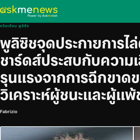
คริสเตียน พูลิซิช
พูลิซิชจุดประกายการไล่
ชาร์ดส์ประสบกับความเ
รุนแรงจากการฉีกขาดข
วิเคราะห์ผู้ชนะและผู้
Fabrizio