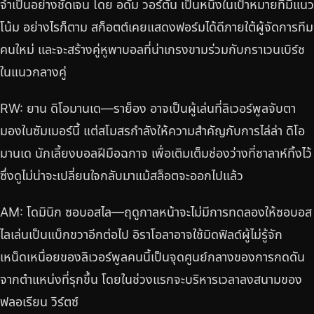
จำเป็นอย่างชัดเจน โดย อดัม วอร์ตัน เป็นหนึ่งในเป้าหมายที่มีแนว
โน้ม อย่างไรก็ตาม สก็อตต์เคยแสดงฟอร์มได้ดีภายใต้ผู้จัดการทีม
คนใหม่ และจะสร้างคู่หูพาบอลที่น่าเกรงขามร่วมกับกราเวนเบิร์ช
ในแนวกลางคู่
RW: ยาน ดิโอมานเด—ราย็อง อาจเป็นผู้เล่นที่ลิเวอร์พูลจับตา
มองในซัมเมอร์นี้ แต่สโมสรกำลังให้ความสำคัญกับการไล่ล่า ดิโอ
มานเด นักเลี้ยงบอลฝีมือฉกาจ เพื่อเติมเต็มช่องว่างที่ซาลาห์ทิ้งไว้
ซึ่งดูไม่น่าจะเปลี่ยนใจกลับมาแม้สล็อตจะออกไปแล้ว
AM: โดมินิก ซอบอสไล—ฤดูกาลหน้าจะไม่มีการทดลองให้ซอบอส
ไลเล่นเป็นแบ็กขวาอีกต่อไป อิราโอลาอาจใช้มิดฟิลด์ผู้ไม่รู้จัก
เหน็ดเหนื่อยของลิเวอร์พูลคนนี้เป็นจุดศูนย์กลางของการกดดัน
จากตำแหน่งที่รุกขึ้น โดยในช่วงแรกจะบริหารเวลาลงสนามของ
ฟลอเรียน วิร์ตซ์