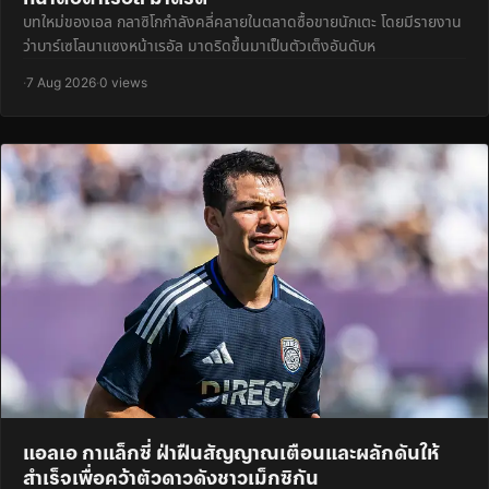
บทใหม่ของเอล กลาซิโกกำลังคลี่คลายในตลาดซื้อขายนักเตะ โดยมีรายงาน
ว่าบาร์เซโลนาแซงหน้าเรอัล มาดริดขึ้นมาเป็นตัวเต็งอันดับห
·
7 Aug 2026
·
0 views
แอลเอ กาแล็กซี่ ฝ่าฝืนสัญญาณเตือนและผลักดันให้
สำเร็จเพื่อคว้าตัวดาวดังชาวเม็กซิกัน