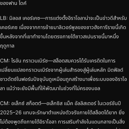
ของฟาน ไดค์
LB: มิลอส เคอร์เคซ—การแต่งตั้งอิราโอลาน่าจะเป็นข่าวดีสำหรับ
เคอร์เคซ เนื่องจากการย้ายมาลิเวอร์พูลของชาวฮังการีรายนี้เกิด
ขึ้นหลังจากที่เขาทำงานโดยตรงภายใต้ชาวสเปนรายนี้มาหนึ่ง
ฤดูกาล
CM: ไรอัน กราเวนเบิร์ช—สล็อตสมควรได้รับเครดิตในการ
เปลี่ยนแปลงกราเวนเบิร์ชจากผู้เล่นสำรองสู่ผู้เล่นหลัก มิดฟิลด์
ชาวดัตช์ในฟอร์มปัจจุบันดูเหมือนถูกสร้างมาเพื่อระบบของอิราโอ
ลา แม้ว่าจะยังมีพื้นที่ให้พัฒนาในช่วงที่ไม่ครองบอล
CM: อเล็กซ์ สก็อตต์—อเล็กซิส แม็ค อัลลิสเตอร์ ในเวอร์ชันปี
2025–26 แทบจะรักษาตำแหน่งตัวจริงภายใต้สล็อตได้ยาก ยิ่ง
ไม่ต้องพูดถึงภายใต้อิราโอลา การเสริมกำลังในแดนกลางเป็นสิ่ง