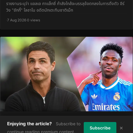
รายงานระบุว่า แอลเอ กาแล็กซี่ กำลังใกล้จะบรรลุข้อตกลงในการดึงตัว อีร์
วิง "ชักกี้" โลซาโน อดีตนักเตะทีมชาติเม็ก
·
7 Aug 2026
·
0 views
การพลาดโอกาสในตลาดซัมเมอร์ของอาร์เซนอลสร้าง
Enjoying the article?
Subscribe to
บทเรียนอันเจ็บปวดสองครั้ง
×
Subscribe
continue reading premium content.