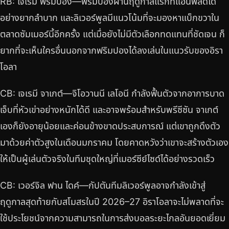
RB: เจเรมี ฟริมปอง—ฟริมปองผ่านฤดูกาลแรกที่แอนฟิลด์ได้
อย่างยากลำบาก และลิเวอร์พูลมีแนวโน้มที่จะมองหาแบ็กขวาใน
ตลาดซัมเมอร์นี้อีกครั้ง แต่เมื่อยังไม่มีตัวเลือกทดแทนที่ชัดเจน ก็
ยากที่จะเห็นใครอื่นนอกจากฟริมปองได้ลงเล่นในแนวรับของอิรา
โอลา
CB: เจเรมี จาเกต์—จิโอวานนี เลโอนี กำลังฟื้นตัวจากอาการบาด
เจ็บที่หัวเข่าอย่างหนักได้ดี และอาจพร้อมสำหรับพรีซีซัน จาเกต์
เองก็ยังอายุน้อยและค่อนข้างขาดประสบการณ์ แต่เขาถูกดึงตัว
มาด้วยค่าตัวสูงในเดือนมกราคม โดยคาดหวังว่าเขาจะสร้างตัวเอง
ให้เป็นผู้เล่นตัวจริงในทีมชุดใหญ่ที่เมอร์ซีย์ไซด์ได้อย่างรวดเร็ว
CB: เวอร์จิล ฟาน ไดค์—กัปตันทีมลิเวอร์พูลอาจกำลังเข้าสู่
ฤดูกาลสุดท้ายกับสโมสรในปี 2026–27 อิราโอลาจะไม่พลาดที่จะ
ใช้ประโยชน์จากความสามารถในการส่งบอลระยะไกลอันยอดเยี่ยม