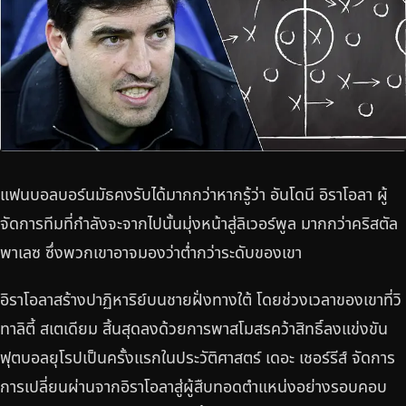
แฟนบอลบอร์นมัธคงรับได้มากกว่าหากรู้ว่า อันโดนี อิราโอลา ผู้
จัดการทีมที่กำลังจะจากไปนั้นมุ่งหน้าสู่ลิเวอร์พูล มากกว่าคริสตัล
พาเลซ ซึ่งพวกเขาอาจมองว่าต่ำกว่าระดับของเขา
อิราโอลาสร้างปาฏิหาริย์บนชายฝั่งทางใต้ โดยช่วงเวลาของเขาที่วิ
ทาลิตี้ สเตเดียม สิ้นสุดลงด้วยการพาสโมสรคว้าสิทธิ์ลงแข่งขัน
ฟุตบอลยุโรปเป็นครั้งแรกในประวัติศาสตร์ เดอะ เชอร์รีส์ จัดการ
การเปลี่ยนผ่านจากอิราโอลาสู่ผู้สืบทอดตำแหน่งอย่างรอบคอบ