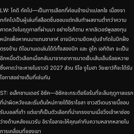
LW: โคดี กัคโป—เป็นการเลือกที่ค่อนข้างน่าแปลกใจ เนื่องจา
กกัคโปเป็นผู้เล่นที่สล็อตชื่นชอบแต่กลับทำผลงานต่ำกว่าความ
คาดหวังในฤดูกาลที่ผ่านมา อย่างไรก็ตาม หากลิเวอร์พูลลงทุน
หนักเพื่อหาคนมาแทนซาลาห์ อาจมีความยืดหยุ่นจำกัดในปีกฝั่ง
ตรงข้าม ดิโอมานเดเล่นได้ดีทั้งสองปีก และ อูโก เอกิติเก จะเป็น
อีกหนึ่งตัวเลือกเมื่อกลับมาจากอาการบาดเจ็บเส้นเอ็นร้อยหวาย
ซึ่งคาดว่าจะหายในราวปี 2027 ส่วน ริโอ งูโมฮา วัยเยาว์ก็จะได้รับ
โอกาสอย่างเต็มที่เช่นกัน
ST: อเล็กซานเดอร์ อิซัค—อิซัคจะกระตือรือร้นที่จะลืมฤดูกาลแรก
ที่น่าผิดหวังและเริ่มต้นใหม่ภายใต้อิราโอลา ชาวสวีเดนรายนี้ชอบ
รับบอลที่เท้า แต่เขาก็เป็นตัวเลือกที่น่าเกรงขามเมื่อวิ่งเข้าหาช่อง
ว่างด้านหลังแนวรับ อิราโอลาจะให้คุณค่ากับความหลากหลายใน
การเคลื่อนที่ของเขา