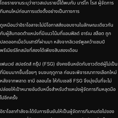
โดยรายงานระบุว่าชาวสเปนรายนี้ได้พบกับ มาร์โก โรส ผู้จัดการ
ทีมคนใหม่ก่อนการแต่งตั้งอย่างเป็นทางการ
ดูเหมือนว่าอิราโอลาจะไม่มีโอกาสส่งมอบงานในลักษณะเดียวกัน
กับผู้สืบทอดตำแหน่งที่มีแนวโน้มที่แอนฟิลด์ อาร์เน สล็อต ถูก
ปลดออกเมื่อวันเสาร์ที่ผ่านมา หลังจากลิเวอร์พูลคว้าแชมป์
พรีเมียร์ลีกสมัยที่สองได้เพียงสิบสองเดือน
เฟนเวย์ สปอร์ตส์ กรุ๊ป (FSG) ยังคงยืนหยัดกับชาวดัตช์ผู้ไม่เป็น
ที่นิยมมากขึ้นเรื่อยๆ จนจบฤดูกาล ก่อนจะพิจารณาทางเลือกใหม่
หลังจากพลาด ซาบี อลอนโซ ให้กับเชลซี FSG จึงมุ่งมั่นที่จะไม่
ปล่อยให้เป้าหมายอันดับหนึ่งสำหรับตำแหน่งผู้จัดการทีมหลุดมือ
ไปอีกครั้ง
อิราโอลากำลังจะได้รับการยืนยันให้เป็นผู้จัดการทีมคนต่อไปของ