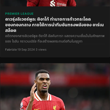
PREMIER LEAGUE
ดาวรุ่งลิเวอร์พูล: ติอาโก้ ทำนายการก้าวกระโดด
ของกองกลาง ภายใต้การนำทีมอันทรงพลังของ อาร์เน
สล็อต
อดีตกองกลางลิเวอร์พูล ติอาโก้ อัลคันทารา แสดงความเชื่อมั่นในศักยภาพ
ของ ไรอัน กราเวนเบิร์ช ที่จะสร้างผลกระทบต่อทีมในฤดูกา
Fabrizio
·
19 Sep 2024
·
3 views