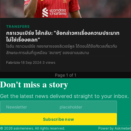
TRANSFERS
กราเวนเบิร์ช โต้กลับ: "ข้อกล่าวหาเรื่องความประมาท
ไม่ใช่เรื่องตลก"
ไรอัน กราเวนเบิร์ช กองกลางของลิเวอร์พูล ได้ตอบโต้ข้อกังวลเกี่ยวกับ
ลักษณะการเล่นที่ดูเหมือน 'สบายๆ' ของเขาบนสนาม
Fabrizio
·
18 Sep 2024
·
3 views
Page 1 of 1
Don't miss a story
Get the latest news delivered straight to your inbox.
Subscribe now
© 2026 askmenews. All rights reserved.
Power by Askmebet