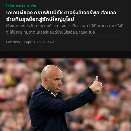
ไรอัน กราเวนเบิร์ช
เอเจนต์ของ กราเฟนเบิร์ช ดาวรุ่งลิเวอร์พูล ส่อแวว
ย้ายทีมสุดช็อคสู่ยักษ์ใหญ่ยุโรป
ตัวแทนของ ไรอัน กราเวนเบิร์ช กองกลางลิเวอร์พูล ได้เปิดเผยความหวังที่
จะให้นักเตะทีมชาติเนเธอร์แลนด์ย้ายไปเรอัล มาดริด ในอ
Fabrizio
·
10 Apr 2025
·
6 views