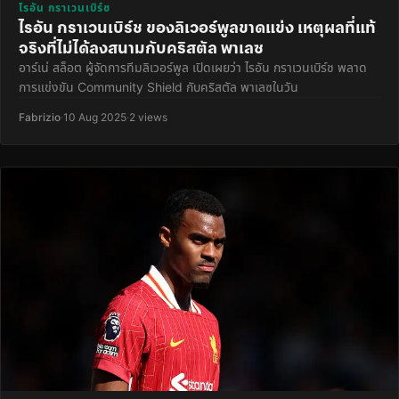
ไรอัน กราเวนเบิร์ช
ไรอัน กราเวนเบิร์ช ของลิเวอร์พูลขาดแข่ง เหตุผลที่แท้
จริงที่ไม่ได้ลงสนามกับคริสตัล พาเลซ
อาร์เน่ สล็อต ผู้จัดการทีมลิเวอร์พูล เปิดเผยว่า ไรอัน กราเวนเบิร์ช พลาด
การแข่งขัน Community Shield กับคริสตัล พาเลซในวัน
Fabrizio
·
10 Aug 2025
·
2 views