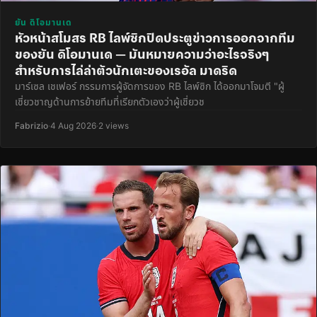
ยัน ดิโอมานเด
หัวหน้าสโมสร RB ไลพ์ซิกปิดประตูข่าวการออกจากทีม
ของยัน ดิโอมานเด — มันหมายความว่าอะไรจริงๆ
สำหรับการไล่ล่าตัวนักเตะของเรอัล มาดริด
มาร์เซล เชเฟอร์ กรรมการผู้จัดการของ RB ไลพ์ซิก ได้ออกมาโจมตี "ผู้
เชี่ยวชาญด้านการย้ายทีมที่เรียกตัวเองว่าผู้เชี่ยวช
Fabrizio
·
4 Aug 2026
·
2 views