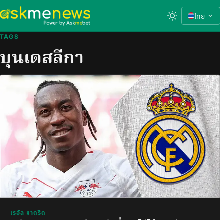
ไทย
TAGS
บุนเดสลีกา
เรอัล มาดริด