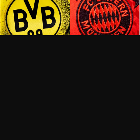
บาเยิร์น มิวนิค
การเผชิญหน้าเดอร์ คลาสสิเกอร์ ดอร์ทมุนด์ปะทะบา
เยิร์นในศึกมหากาพย์ - ชุดนักเตะและบทวิเคราะห์
บาเยิร์น มิวนิค มีโอกาสที่จะยึดครองการควบคุมเต็มรูปแบบของศึกชิง
แชมป์บุนเดสลีกา ขณะที่พวกเขาเดินทางไปเผชิญหน้ากับโบรุสเซี
Fabrizio
·
28 Feb 2026
·
0 views