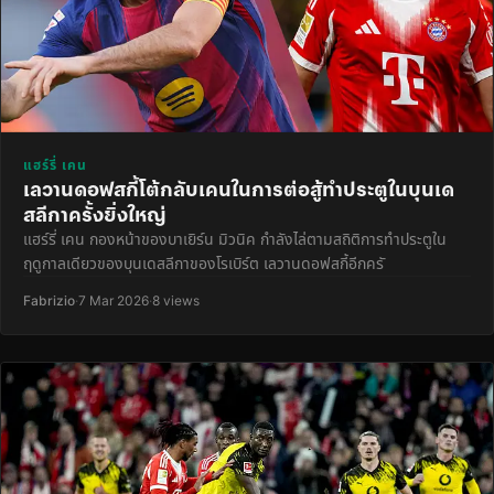
แฮร์รี่ เคน
เลวานดอฟสกี้โต้กลับเคนในการต่อสู้ทำประตูในบุนเด
สลีกาครั้งยิ่งใหญ่
แฮร์รี่ เคน กองหน้าของบาเยิร์น มิวนิค กำลังไล่ตามสถิติการทำประตูใน
ฤดูกาลเดียวของบุนเดสลีกาของโรเบิร์ต เลวานดอฟสกี้อีกครั
Fabrizio
·
7 Mar 2026
·
8 views