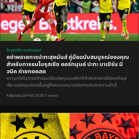
โบรุสเซีย ดอร์ทมุนด์
อย่าพลาดการปะทะสุดมันส์ คู่มือฉบับสมบูรณ์ของคุณ
สำหรับการชมโบรุสเซีย ดอร์ทมุนด์ ปะทะ บาเยิร์น มิ
วนิค ถ่ายทอดสด
ความหวังในการคว้าแชมเปียนชิพบุนเดสลีกาที่กำลังจางหายไปของโบรุส
เซีย ดอร์ทมุนด์อาจขึ้นอยู่กับความสามารถในการประสบความสำเร็
Fabrizio
·
28 Feb 2026
·
7 views