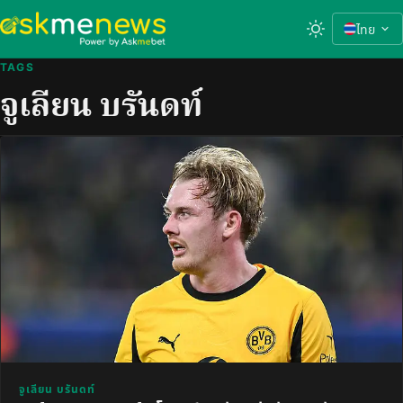
ไทย
TAGS
จูเลียน บรันดท์
จูเลียน บรันดท์