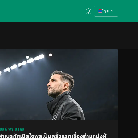
ไทย
เซสก์ ฟาเบรกัส
ฟาเบรกัสเปิดใจพูดเป็นครั้งแรกเรื่องตำแหน่งผู้