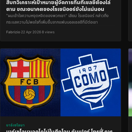
สี่บทวิเคราะห์เป้าหมายผู้จัดการทีมที่เชลซีต้องไล่
ตาม ขณะอนาคตของโรเซนิออร์ยังไม่แน่นอน
"ผมเข้าใจความหงุดหงิดของพวกเขา" เลียม โรเซนิออร์ กล่าวถึง
กระแสความไม่พอใจที่เพิ่มขึ้นจากแฟนบอลเชลซีที่มีต่อเขา
Fabrizio
·
22 Apr 2026
·
8 views
บาร์เซโลนา
บาร์เซโลนาเจอโคโม่ในศึกโจน กัมเปอร์ โทรฟี่ การ