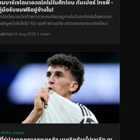
ชมบาร์เซโลนาดวลโคโม่ในศึกโจน กัมเปอร์ โทรฟี -
คู่มือรับชมฟรีอยู่ข้างใน!
บาร์เซโลนาจะปิดท้ายตารางเกมก่อนฤดูกาลในวันอาทิตย์เมื่อพวกเขา
เผชิญหน้ากับโคโม่ ที่มี เซสก์ ฟาเบรกัส อดีตกองกลางบาร์เซโลนา
Fabrizio
·
10 Aug 2025
·
2 views
ฮาโคโบ รามอน
ฮีโร่ปลายฤดูกาลของเรอัล มาดริดย้ายไปเซเรีย อา