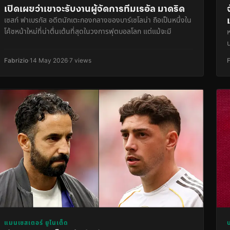
เปิดเผยว่าเขาจะรับงานผู้จัดการทีมเรอัล มาดริด
เซสก์ ฟาเบรกัส อดีตนักเตะกองกลางของบาร์เซโลน่า ถือเป็นหนึ่งใน
โค้ชหน้าใหม่ที่น่าตื่นเต้นที่สุดในวงการฟุตบอลโลก แต่แม้จะมี
Fabrizio
·
14 May 2026
·
7 views
แมนเชสเตอร์ ยูไนเต็ด