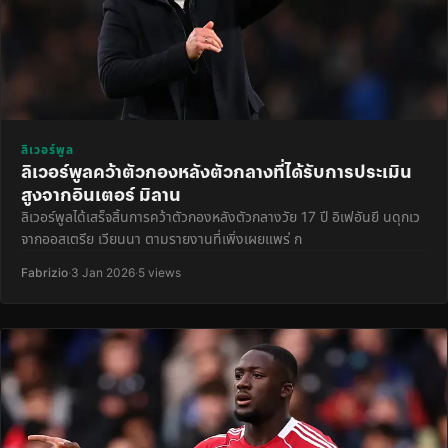
ลิเวอร์พูล
ลิเวอร์พูลคว้าตัวกองหลังตัวกลางที่ได้รับการประเมิน
สูงจากอินเตอร์ มิลาน
ลิเวอร์พูลได้เสร็จสิ้นการคว้าตัวกองหลังตัวกลางวัย 17 ปี อิเฟอันยี นดุกเว
จากออสเตรีย เวียนนา ตามรายงานที่เพิ่งเผยแพร่ ก
Fabrizio
·
3 Jan 2026
·
5 views