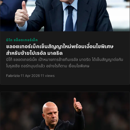
นิโก ชล็อตเทอร์เบ็ค
ชลอตเทอร์เบ็คเซ็นสัญญาใหม่พร้อมเงื่อนไขพิเศษ
สำหรับย้ายไปเรอัล มาดริด
นิโก้ ชลอตเทอร์เบ็ค เป้าหมายการย้ายทีมเรอัล มาดริด ได้เซ็นสัญญาต่อกับ
โบรุสเซีย ดอร์ทมุนด์แล้ว อย่างไรก็ตาม เงื่อนไขพิเศษ
Fabrizio
·
11 Apr 2026
·
11 views