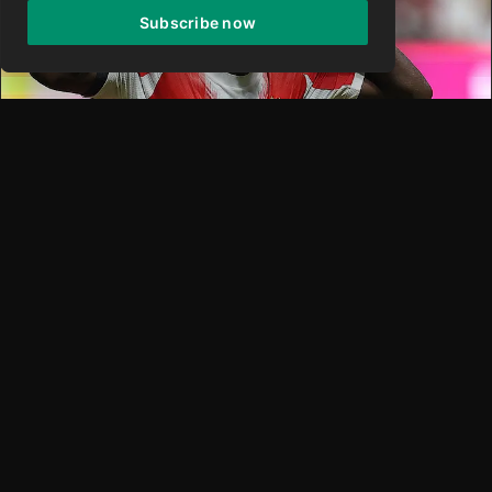
Subscribe now
ดาโยต์ อูปาเมกาโน่
กองหลังระดับท็อปรายงานว่าพร้อมให้เรอัล มาดริดคว้า
ตัวแบบย้ายฟรีสุดตะลึง
เรอัล มาดริดได้สร้างชื่อเสียงให้ตัวเองในฐานะผู้เชี่ยวชาญในการคว้านักเตะ
ระดับท็อปผ่านการย้ายฟรี กิลเลียน เอ็มบัปเป้, ดาว
Fabrizio
·
22 Sep 2025
·
0 views