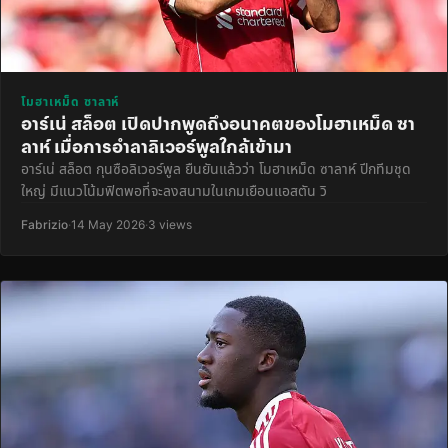
โมฮาเหม็ด ซาลาห์
อาร์เน่ สล็อต เปิดปากพูดถึงอนาคตของโมฮาเหม็ด ซา
ลาห์ เมื่อการอำลาลิเวอร์พูลใกล้เข้ามา
อาร์เน่ สล็อต กุนซือลิเวอร์พูล ยืนยันแล้วว่า โมฮาเหม็ด ซาลาห์ ปีกทีมชุด
ใหญ่ มีแนวโน้มฟิตพอที่จะลงสนามในเกมเยือนแอสตัน วิ
Fabrizio
·
14 May 2026
·
3 views