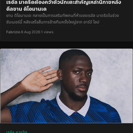
เรอัล มาดริดต้องคว้าตัวนักเตะสำคัญเหล่านี้ภายหลัง
ดีลยาน ดิโอมานเด
ยาน ดิโอมานเด กลายเป็นการเสริมทัพคนที่ห้าของเรอัล มาดริดในช่วง
ซัมเมอร์นี้ หลังเสร็จสิ้นการย้ายทีมครั้งใหญ่จาก อาร์บี ไลป
Fabrizio
·
6 Aug 2026
·
1 views
เรอัล มาดริด