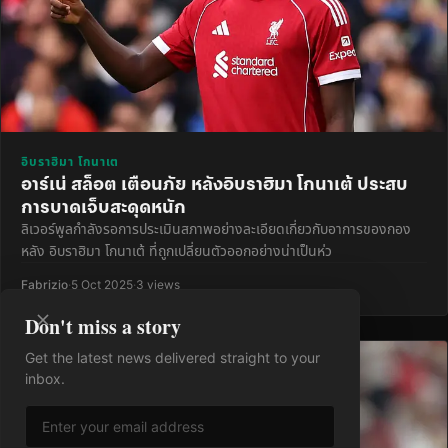
อิบราฮิมา โกนาเต
อาร์เน่ สล็อต เตือนภัย หลังอิบราฮิมา โกนาเต้ ประสบ
การบาดเจ็บสะดุดหนัก
ลิเวอร์พูลกำลังรอการประเมินสภาพอย่างละเอียดเกี่ยวกับอาการของกอง
หลัง อิบราฮิมา โกนาเต้ ที่ถูกเปลี่ยนตัวออกอย่างน่าเป็นห่ว
Fabrizio
·
5 Oct 2025
·
3 views
Don't miss a story
Get the latest news delivered straight to your
inbox.