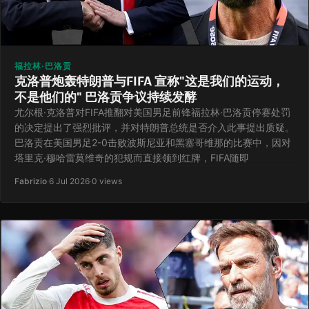
福拉林·巴洛贡
克洛普炮轰特朗普与FIFA 宣称"这是我们的运动，
不是他们的" 巴洛贡争议持续发酵
尤尔根·克洛普对FIFA推翻对美国男足前锋福拉林·巴洛贡停赛处罚
的决定提出了强烈批评，并对特朗普总统是否介入此事提出质疑。
巴洛贡在美国男足2-0击败波斯尼亚和黑塞哥维那的比赛中，因对
塔里克·穆哈雷莫维奇的犯规而直接领到红牌，FIFA随即
Fabrizio
·
6 Jul 2026
·
0 views