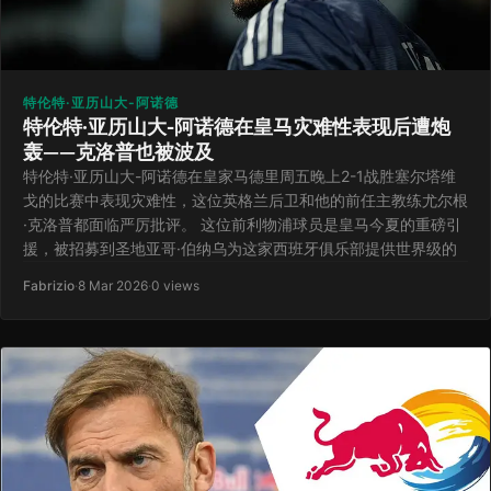
特伦特·亚历山大-阿诺德
特伦特·亚历山大-阿诺德在皇马灾难性表现后遭炮
轰——克洛普也被波及
特伦特·亚历山大-阿诺德在皇家马德里周五晚上2-1战胜塞尔塔维
戈的比赛中表现灾难性，这位英格兰后卫和他的前任主教练尤尔根
·克洛普都面临严厉批评。 这位前利物浦球员是皇马今夏的重磅引
援，被招募到圣地亚哥·伯纳乌为这家西班牙俱乐部提供世界级的
Fabrizio
·
8 Mar 2026
·
0 views