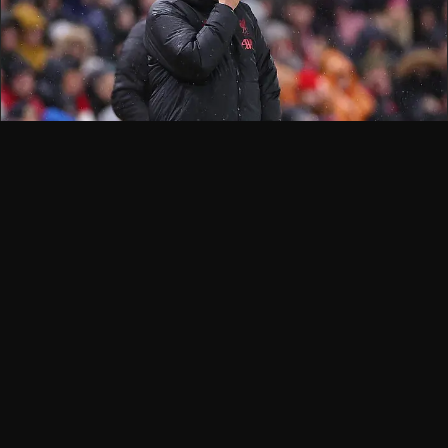
阿尔内·斯洛特
阿尔内·斯洛特回击韦恩·鲁尼的"气场"攻击并做出惊
人坦白
阿尔内·斯洛特回应批评者时指出，他获得的英超冠军数量与尤尔
根·克洛普相同，此前韦恩·鲁尼声称这位利物浦主帅不具备前任那
样的"气场"。 斯洛特见证了利物浦从上赛季争夺冠军跌落到几个
月内为前四/五名和欧冠席位而战——值得注
Fabrizio
·
21 Feb 2026
·
0 views