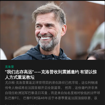
克洛普
"我们志存高远"——克洛普收到震撼邀约 有望以惊
人方式重返教坛
尤尔根·克洛普重返足球管理层的潜在路径已然浮现，这位利物浦
传奇人物或将在法国首都开启全新篇章。 然而，这份邀约并非来
自现任欧洲冠军巴黎圣日耳曼，而是来自知名度相对较低的法甲球
队巴黎FC。 巴黎FC时隔46年后于本赛季重返法国顶级联赛。该