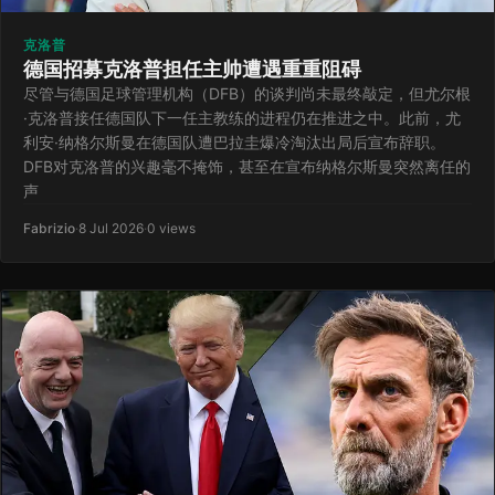
克洛普
德国招募克洛普担任主帅遭遇重重阻碍
尽管与德国足球管理机构（DFB）的谈判尚未最终敲定，但尤尔根
·克洛普接任德国队下一任主教练的进程仍在推进之中。此前，尤
利安·纳格尔斯曼在德国队遭巴拉圭爆冷淘汰出局后宣布辞职。
DFB对克洛普的兴趣毫不掩饰，甚至在宣布纳格尔斯曼突然离任的
声
Fabrizio
·
8 Jul 2026
·
0 views