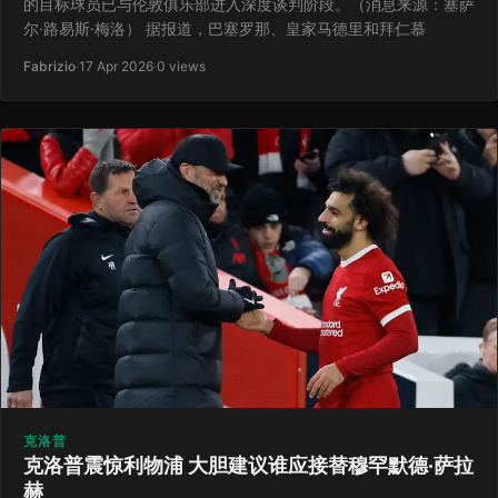
的目标球员已与伦敦俱乐部进入深度谈判阶段。（消息来源：塞萨
尔·路易斯·梅洛） 据报道，巴塞罗那、皇家马德里和拜仁慕
Fabrizio
·
17 Apr 2026
·
0 views
克洛普
克洛普震惊利物浦 大胆建议谁应接替穆罕默德·萨拉
赫