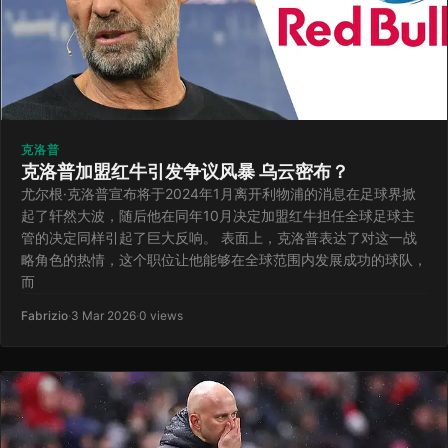
克洛普
克洛普加盟红牛引发争议风暴 乌云密布？
尤尔根·克洛普宣布将于2024年1月离开利物浦的消息在足球界掀
起了轩然大波，随后他在同年10月决定加盟红牛担任全球足球主
管的决定同样引起了巨大反响。 表面上，克洛普表达了对这一战
略角色的热情，这个职位让他能够在全球范围内发展成功的球队，
而
Fabrizio
·
3 Mar 2026
·
0 views