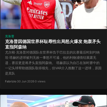
克洛普
克洛普因德国世界杯耻辱性出局怒火爆发 炮轰矛头
直指阿森纳
尤尔根·克洛普对德国队在世界杯负于巴拉圭的比赛最后时刻约纳
坦·塔赫的进球被判无效一事怒不可遏，他的利物浦情结展露无
遗，赛后更是将矛头直指阿森纳。 塔赫原以为自己在加时赛中的
一记头球帮助德国队取得领先，但VAR介入推翻了这一进球，原因
是其队
Fabrizio
·
30 Jun 2026
·
0 views