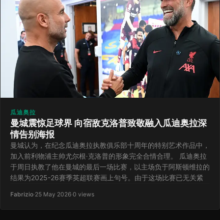
瓜迪奥拉
曼城震惊足球界 向宿敌克洛普致敬融入瓜迪奥拉深
情告别海报
曼城认为，在纪念瓜迪奥拉执教俱乐部十周年的特别艺术作品中，
加入前利物浦主帅尤尔根·克洛普的形象完全合情合理。 瓜迪奥拉
于周日执教了他在曼城的最后一场比赛，以主场负于阿斯顿维拉的
结果为2025-26赛季英超联赛画上句号。由于这场比赛已无关紧
Fabrizio
·
25 May 2026
·
0 views