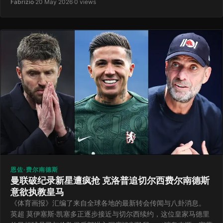
Fabrizio
·
20 May 2026
·
0 views
恩佐·费尔南德斯
曼联破纪录新星遭疯抢 克洛普追切尔西费尔南德斯
意欲执教皇马
《体育画报》汇编了来自全球各地的最新转会传闻与八卦消息。
英超 莫伊塞斯·凯塞多正逐步接近与切尔西续约，这位皇家马德里