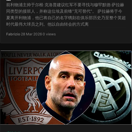
前利物浦主帅于尔根·克洛普建议红军不要寻找与穆罕默德·萨拉赫
同类型的接班人，并称这位埃及前锋"无可替代"。 萨拉赫将于今
夏离开利物浦，他已将自己的名字镌刻在俱乐部历史乃至整个英超
时代最伟大球员之列。他以自由转会的方式离
Fabrizio
·
28 Mar 2026
·
0 views