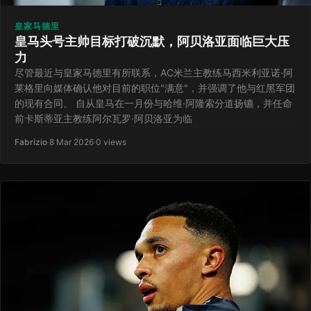
皇家马德里
皇马头号主帅目标打破沉默，阿贝洛亚面临巨大压
力
尽管最近与皇家马德里有所联系，AC米兰主教练马西米利亚诺·阿
莱格里向媒体确认他对目前的职位"满意"，并强调了他与红黑军团
的现有合同。 自从皇马在一月份与哈维·阿隆索分道扬镳，并任命
前卡斯蒂亚主教练阿尔瓦罗·阿贝洛亚为临
Fabrizio
·
8 Mar 2026
·
0 views