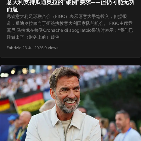
意大利支持瓜迪奥拉的"破例"要求——但仍可能无功
而返
尽管意大利足球联合会（FIGC）表示愿意大手笔投入，但据报
道，瓜迪奥拉倾向于拒绝执教意大利国家队的机会。 FIGC主席乔
瓦尼·马拉戈在接受Cronache di spogliatoio采访时表示："我们已
经做出了（财务上的）破例
Fabrizio
·
23 Jul 2026
·
0 views