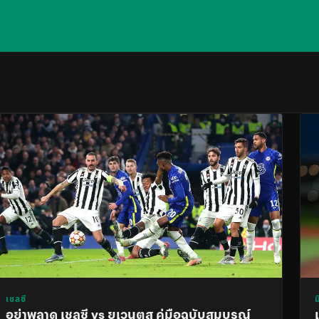
เชลซี
ม
อย่าพลาด เชลซี vs ยูเวนตุส คู่มือฉบับสมบูรณ์