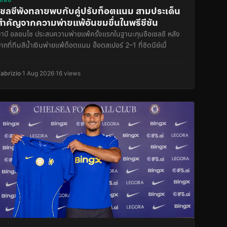
เชลซีพังทลายพบกับคู่ปรับท็อตแนม สามประเด็น
สำคัญจากความพ่ายแพ้อันขมขื่นในพรีซีซัน
ซาบี อลอนโซ ประสบความพ่ายแพ้ครั้งแรกในฐานะกุนซือเชลซี หลัง
ากที่ทีมสีน้ำเงินพ่ายแพ้ต็อตแนม ฮ็อตสเปอร์ 2–1 ที่ซิดนีย์เมื่
Fabrizio
·
1 Aug 2026
·
16 views