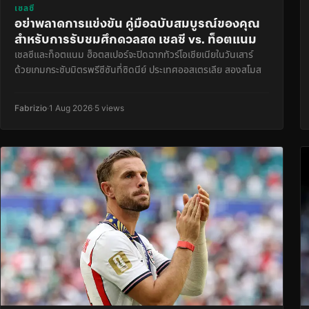
เชลซี
อย่าพลาดการแข่งขัน คู่มือฉบับสมบูรณ์ของคุณ
สำหรับการรับชมศึกดวลสด เชลซี vs. ท็อตแนม
เชลซีและท็อตแนม ฮ็อตสเปอร์จะปิดฉากทัวร์โอเชียเนียในวันเสาร์
ด้วยเกมกระชับมิตรพรีซีซันที่ซิดนีย์ ประเทศออสเตรเลีย สองสโมส
Fabrizio
·
1 Aug 2026
·
5 views