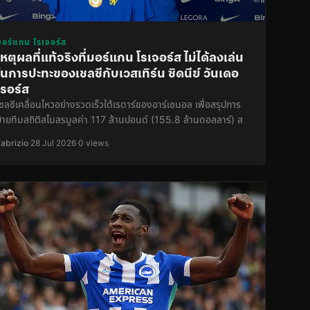
มอร์แกน โรเจอร์ส
เหตุผลที่แท้จริงที่มอร์แกน โรเจอร์ส ไม่ได้ลงเล่น
ในการปะทะของเชลซีกับเวสเทิร์น ซิดนีย์ วันเดอ
เรอร์ส
เชลซีเคลื่อนไหวอย่างรวดเร็วใต้เรดาร์ของอาร์เซนอล เพื่อสรุปการ
ย้ายทีมสถิติสโมสรมูลค่า 117 ล้านปอนด์ (155.8 ล้านดอลลาร์) ส
Fabrizio
·
28 Jul 2026
·
0 views