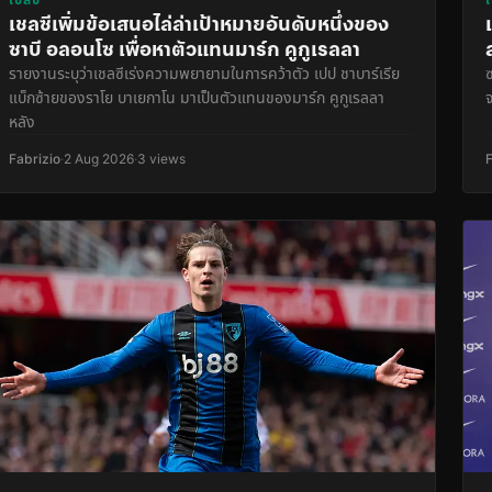
เชลซีเพิ่มข้อเสนอไล่ล่าเป้าหมายอันดับหนึ่งของ
ซาบี อลอนโซ เพื่อหาตัวแทนมาร์ก คูกูเรลลา
รายงานระบุว่าเชลซีเร่งความพยายามในการคว้าตัว เปป ชาบาร์เรีย
แบ็กซ้ายของราโย บาเยกาโน มาเป็นตัวแทนของมาร์ก คูกูเรลลา
จ
หลัง
Fabrizio
·
2 Aug 2026
·
3 views