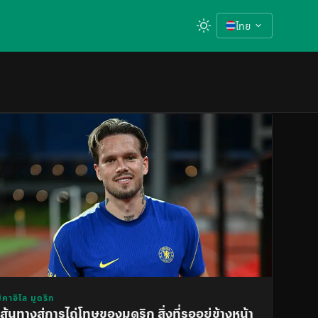
ไทย
ิคาอิโล มูดริก
เส้นทางสู่การไถ่โทษของมูดริก สิ่งที่รออยู่ข้างหน้า