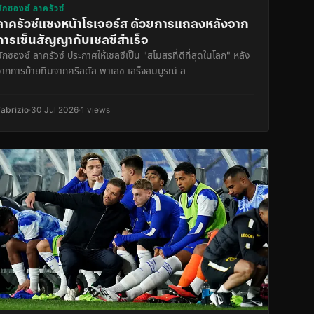
มักซองซ์ ลาครัวซ์
ลาครัวซ์แซงหน้าโรเจอร์ส ด้วยการแถลงหลังจาก
การเซ็นสัญญากับเชลซีสำเร็จ
ักซองซ์ ลาครัวซ์ ประกาศให้เชลซีเป็น "สโมสรที่ดีที่สุดในโลก" หลัง
จากการย้ายทีมจากคริสตัล พาเลซ เสร็จสมบูรณ์ ส
Fabrizio
·
30 Jul 2026
·
1 views