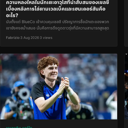
ความหลงใหลในนักเตะอาวุโสที่น่าสับสนของเชลซี
เบื้องหลังการไล่ตามเวลเบ็คและเฮนเดอร์สันคือ
อะไร?
นับตั้งแต่ BlueCo เข้าควบคุมเชลซี ปรัชญาการซื้อนักเตะของพวก
เขายังคงสม่ำเสมอ นั่นคือการดึงดูดดาวรุ่งที่มีความสามารถสูงสุด
Fabrizio
·
3 Aug 2026
·
3 views
วาเลนติน บาร์โก