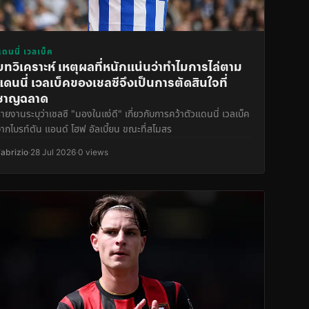
แดนนี่ เวลเบ็ค
บทวิเคราะห์ เหตุผลที่หนักแน่นว่าทำไมการไล่ตาม
แดนนี่ เวลเบ็คของเชลซีจึงเป็นการตัดสินใจที่
ชาญฉลาด
ายงานระบุว่าเชลซี "มองในแง่ดี" เกี่ยวกับการคว้าตัวแดนนี่ เวลเบ็ค
จากไบรท์ตัน แอนด์ โฮฟ อัลเบี้ยน ขณะที่สโมสร
Fabrizio
·
28 Jul 2026
·
0 views