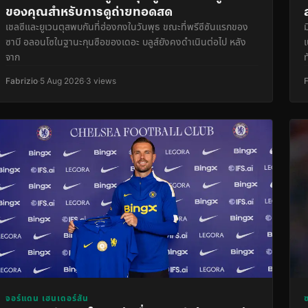
ของคุณสำหรับการดูถ่ายทอดสด
เชลซีและยูเวนตุสพบกันที่ฮ่องกงในวันพุธ ขณะที่พรีซีซันแรกของ
ซาบี อลอนโซในฐานะกุนซือของเดอะ บลูส์ยังคงดำเนินต่อไป หลัง
จาก
ท
Fabrizio
·
5 Aug 2026
·
3 views
จอร์แดน เฮนเดอร์สัน