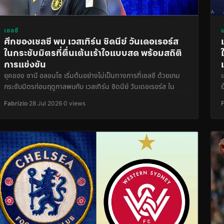
เชลซี
ศึกของเชลซี พบ เวสเทิร์น ซิดนีย์ วันเดอเรอร์ส
ในกระชับมิตรที่ตื่นเต้นเร้าใจแบบสด พร้อมสถิติ
การแข่งขัน
ยุคของ ซาบี อลอนโซ เริ่มต้นอย่างไม่เป็นทางการที่เชลซี ด้วยเกม
กระชับมิตรก่อนฤดูกาลพบกับ เวสเทิร์น ซิดนีย์ วันเดอเรอร์ส ใน
Fabrizio
·
28 Jul 2026
·
0 views