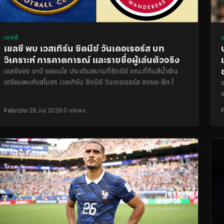
เชลซี
เชลซี พบ เวสเทิร์น ซิดนีย์ วันเดอเรอร์ส บท
วิเคราะห์ การคาดการณ์ และรายชื่อผู้เล่นตัวจริง
เชลซีของ ซาบี อลอนโซ ประเดิมสนามที่ซิดนีย์ ขณะที่ทีมสีน้ำเงิน
เตรียมพบกับสโมสร เวสเทิร์น ซิดนีย์ วันเดอเรอร์ส จากเอ-ลีก ใ
ร
Fabrizio
·
28 Jul 2026
·
0 views