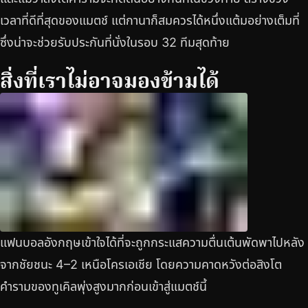
เวลาที่ดีที่สุดของแมตช์ แต่กานาก็สมควรได้หนึ่งแต้มอย่างเต็มที่
ซึ่งน่าจะช่วยรับประกันที่นั่งในรอบ 32 ทีมสุดท้าย
สิ่งที่เราไม่อาจมองข้ามได้
แฟนบอลอังกฤษเข้าใจได้ที่จะถูกกระแสความตื่นเต้นพัดพาไปหลัง
จากชัยชนะ 4–2 เหนือโครเอเชีย โดยความคาดหวังต่อสิงโต
คำรามของทูเคิลพุ่งสูงมากก่อนเข้าสู่แมตช์นี้