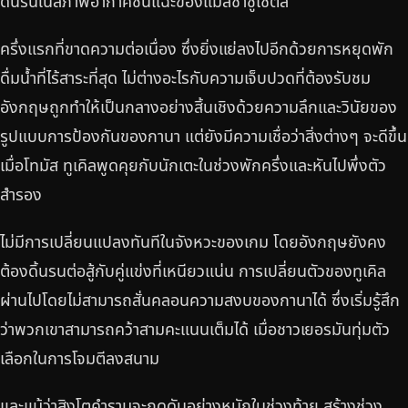
ดิ้นรนในสภาพอากาศชื้นแฉะของแมสซาชูเซตส์
ครึ่งแรกที่ขาดความต่อเนื่อง ซึ่งยิ่งแย่ลงไปอีกด้วยการหยุดพัก
ดื่มน้ำที่ไร้สาระที่สุด ไม่ต่างอะไรกับความเจ็บปวดที่ต้องรับชม
อังกฤษถูกทำให้เป็นกลางอย่างสิ้นเชิงด้วยความลึกและวินัยของ
รูปแบบการป้องกันของกานา แต่ยังมีความเชื่อว่าสิ่งต่างๆ จะดีขึ้น
เมื่อโทมัส ทูเคิลพูดคุยกับนักเตะในช่วงพักครึ่งและหันไปพึ่งตัว
สำรอง
ไม่มีการเปลี่ยนแปลงทันทีในจังหวะของเกม โดยอังกฤษยังคง
ต้องดิ้นรนต่อสู้กับคู่แข่งที่เหนียวแน่น การเปลี่ยนตัวของทูเคิล
ผ่านไปโดยไม่สามารถสั่นคลอนความสงบของกานาได้ ซึ่งเริ่มรู้สึก
ว่าพวกเขาสามารถคว้าสามคะแนนเต็มได้ เมื่อชาวเยอรมันทุ่มตัว
เลือกในการโจมตีลงสนาม
และแม้ว่าสิงโตคำรามจะกดดันอย่างหนักในช่วงท้าย สร้างช่วง