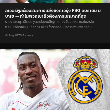
ลิเวอร์พูลต้องชนะการแย่งชิงดาวรุ่ง PSG อิบราฮิม ม
บาเย — ทำไมพวกเขาถึงต้องการเขามากที่สุด
รายงานระบุว่าลิเวอร์พูลจะต้องเผชิญการแข่งขันจากหลายสโมสรใน
พรีเมียร์ลีกและบุนเดสลีกา เพื่อคว้าตัวกองหน้าดาวรุ่งของปารีส แ
·
8 Aug 2026
·
4 views