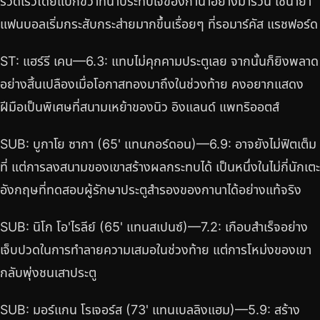
รวดเร็วโดยแบ็กขวาที่น่าประทับใจของกานาอย่างมาร์วิน เซนายา
แฟนบอลเริ่มกระสับกระส่ายมากขึ้นเรื่อยๆ ที่รอมาร์คัส แรชฟอร์ด
ST: แฮร์รี เคน—6.3: แทบไม่คุกคามประตูเลย จากนั้นก็ยิงพลาด
อย่างสิ้นเปลืองเมื่อโอกาสทองมาถึงในช่วงท้าย คงอยากแสดง
ฝีมือเป็นพิเศษที่สนามเหย้าของนิว อิงแลนด์ แพทริออตส์
SUB: บูกาโย ซากา (65' แทนกอร์ดอน)—6.9: อาจยังไม่ฟิตเต็ม
ที่ แต่การลงสนามของเขาสร้างผลกระทบได้ เป็นหนึ่งในไม่กี่นักเตะ
อังกฤษที่ทดสอบผู้รักษาประตูสำรองของกานาได้อย่างแท้จริง
SUB: นิโก โอ'ไรลีย์ (65' แทนสเปนซ์)—7.2: เกือบสำเร็จอย่าง
เจ็บปวดในการทำลายความเสมอในช่วงท้าย แต่การโหม่งของเขา
กลับพุ่งชนเสาประตู
SUB: มอร์แกน โรเจอร์ส (73' แทนเบลลิงแฮม)—5.9: สร้าง