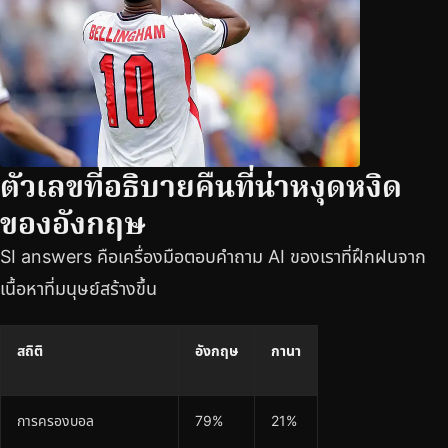
ตัวเลขที่อธิบายคืนที่น่าหงุดหงิด
ของอังกฤษ
SI answers คือเครื่องมือตอบคำถาม AI ของเราที่ฝึกฝนจาก
เนื้อหาที่มนุษย์สร้างขึ้น
สถิติ
อังกฤษ
กานา
การครองบอล
79%
21%