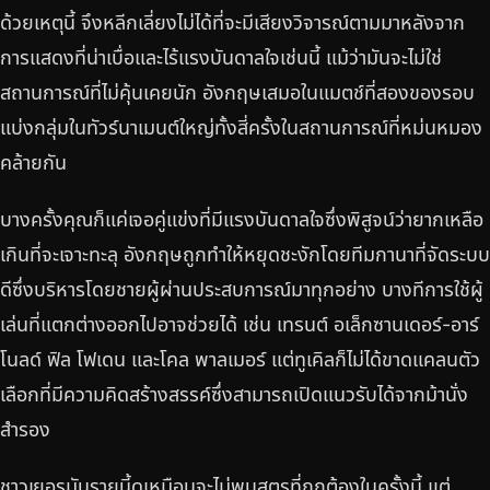
ด้วยเหตุนี้ จึงหลีกเลี่ยงไม่ได้ที่จะมีเสียงวิจารณ์ตามมาหลังจาก
การแสดงที่น่าเบื่อและไร้แรงบันดาลใจเช่นนี้ แม้ว่ามันจะไม่ใช่
สถานการณ์ที่ไม่คุ้นเคยนัก อังกฤษเสมอในแมตช์ที่สองของรอบ
แบ่งกลุ่มในทัวร์นาเมนต์ใหญ่ทั้งสี่ครั้งในสถานการณ์ที่หม่นหมอง
คล้ายกัน
บางครั้งคุณก็แค่เจอคู่แข่งที่มีแรงบันดาลใจซึ่งพิสูจน์ว่ายากเหลือ
เกินที่จะเจาะทะลุ อังกฤษถูกทำให้หยุดชะงักโดยทีมกานาที่จัดระบบ
ดีซึ่งบริหารโดยชายผู้ผ่านประสบการณ์มาทุกอย่าง บางทีการใช้ผู้
เล่นที่แตกต่างออกไปอาจช่วยได้ เช่น เทรนต์ อเล็กซานเดอร์-อาร์
โนลด์ ฟิล โฟเดน และโคล พาลเมอร์ แต่ทูเคิลก็ไม่ได้ขาดแคลนตัว
เลือกที่มีความคิดสร้างสรรค์ซึ่งสามารถเปิดแนวรับได้จากม้านั่ง
สำรอง
ชาวเยอรมันรายนี้ดูเหมือนจะไม่พบสูตรที่ถูกต้องในครั้งนี้ แต่