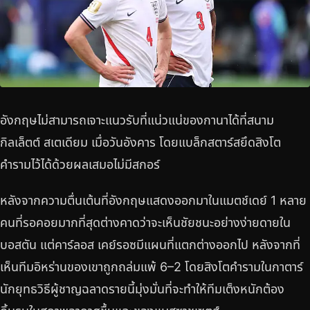
อังกฤษไม่สามารถเจาะแนวรับที่แน่วแน่ของกานาได้ที่สนาม
กิลเล็ตต์ สเตเดียม เมื่อวันอังคาร โดยแบล็กสตาร์สยึดสิงโต
คำรามไว้ได้ด้วยผลเสมอไม่มีสกอร์
หลังจากความตื่นเต้นที่อังกฤษแสดงออกมาในแมตช์เดย์ 1 หลาย
คนที่รอคอยมากที่สุดต่างคาดว่าจะเห็นชัยชนะอย่างง่ายดายใน
บอสตัน แต่คาร์ลอส เคย์รอซมีแผนที่แตกต่างออกไป หลังจากที่
เห็นทีมอิหร่านของเขาถูกถล่มแพ้ 6–2 โดยสิงโตคำรามในกาตาร์
นักยุทธวิธีผู้ชาญฉลาดรายนี้มุ่งมั่นที่จะทำให้ทีมเต็งหนักต้อง