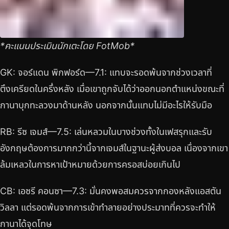
*คะแนนประเมินนักเตะโดย FotMob*
GK: จอร์แดน พิกฟอร์ด—7.1: แทบจะรอดพ้นจากช่วงเวลาที่
ตึงเครียดในครึ่งหลัง เมื่อเขาถูกจับได้ว่าออกนอกตำแหน่งขณะที่
กานาบุกทะลวงมาด้านหลัง นอกจากนั้นแทบไม่มีอะไรให้รับมือ
RB: รีซ เจมส์—7.5: เล่นหลวมในบางช่วงทั้งในเฟสรุกและรับ
อังกฤษต้องการมากกว่านี้จากเจมส์ในฐานะผู้ส่งบอล เนื่องจากเขา
ล้มเหลวในการหาเป้าหมายด้วยการครอสบ่อยเกินไป
CB: เอซรี คอนซา—7.3: มั่นคงพอสมควรจากกองหลังแอสตัน
วิลลา แต่รอดพ้นจากการเข้าทำลายอย่างประมาทที่ควรจะทำให้
กานาได้จุดโทษ