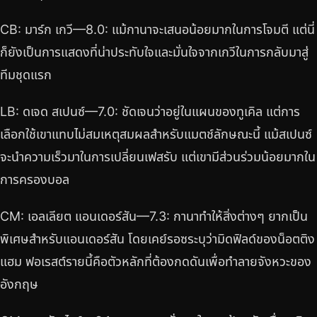
CB: มาร์ก เกวี—8.0: แม้กานาจะเสนอน้อยมากในการโจมตี แต่นี่
ก็ยังเป็นการแสดงที่น่าประทับใจและมั่นใจจากเกวีในการกลับมาสู่
ทีมชุดแรก
LB: ดเจด สเปนซ์—7.0: ชัดเจนว่าอยู่ในแผนของทูเคิล แต่การ
เลือกใช้เขาแทบไม่สมเหตุสมผลสำหรับแมตช์ลักษณะนี้ แม้สเปนซ์
จะนำความเร็วมาในการเปลี่ยนเฟสรับ แต่เขามีส่วนร่วมน้อยมากใน
การครองบอล
CM: เอลเลียต แอนเดอร์สัน—7.3: กานาทำให้สิ่งต่างๆ ยากเป็น
พิเศษสำหรับแอนเดอร์สัน โดยเคย์รอซระบุว่ามิดฟิลด์ของน็อตติง
แฮม ฟอเรสต์รายนี้คือตัวหลักที่ต้องกดดันเพื่อทำลายจังหวะของ
อังกฤษ