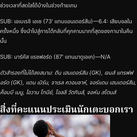
ช่วงเวลาที่สดใสได้บ้างในช่วงท้ายเกม
SUB: เอเบเรชิ เอเซ (73' แทนแอนเดอร์สัน)—6.4: เสียบอลใน
ครั้งหนึ่ง ซึ่งนำไปสู่การโต้กลับที่คุกคามมากที่สุดของกานาในคืน
นั้น
SUB: มาร์คัส แรชฟอร์ด (87' แทนมาดูเอเก)—N/A
ตัวสำรองที่ไม่ได้ลงสนาม: ดีน เฮนเดอร์สัน (GK), เจมส์ แทรฟฟ
อร์ด (GK), แดน เบิร์น, จาเรล ควอนซาห์, จอร์แดน เฮนเดอร์สัน,
ค็อบบี เมนู, ไอวาน โทนีย์, โอลลี วัตกินส์, จอห์น สโตนส์
สิ่งที่คะแนนประเมินนักเตะบอกเรา